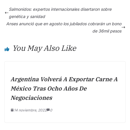
e
s
y
e
Salmonidos: expertos internacionales disertaron sobre
b
A
Li
genética y sanidad
o
p
n
Anses anunció que en agosto los jubilados cobrarán un bono
de 36mil pesos
o
p
k
k
You May Also Like
Argentina Volverá A Exportar Carne A
México Tras Ocho Años De
Negociaciones
14 noviembre, 2022
0