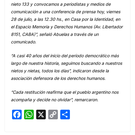
o
p
n
nieto 133 y convocamos a periodistas y medios de
o
p
k
comunicación a una conferencia de prensa hoy, viernes
k
28 de julio, a las 12.30 hs., en Casa por la Identidad, en
el Espacio Memoria y Derechos Humanos (Av. Libertador
8151, CABA)”, señaló Abuelas a través de un
comunicado.
“A casi 40 años del inicio del período democrático más
largo de nuestra historia, seguimos buscando a nuestros
nietos y nietas, todos los días”, indicaron desde la
asociación defensora de los derechos humanos.
“Cada restitución reafirma que el pueblo argentino nos
acompaña y decide no olvidar”, remarcaron.
F
W
X
C
S
a
h
o
h
c
at
p
ar