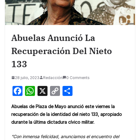
Abuelas Anunció La
Recuperación Del Nieto
133
28 julio, 2023
Redacción
0 Comments
F
W
X
C
S
a
h
o
h
Abuelas de Plaza de Mayo anunció este viernes la
c
at
p
ar
recuperación de la identidad del nieto 133, apropiado
e
s
y
e
durante la última dictadura cívico militar.
b
A
Li
“Con inmensa felicidad, anunciamos el encuentro del