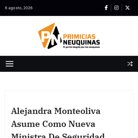
Skip
6 agosto, 2026
to
content
Alejandra Monteoliva
Asume Como Nueva
Ministra De Seguridad