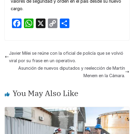
valores de seguridad y orden en el país desde su nuevo
cargo.
F
W
X
C
S
a
h
o
h
c
at
p
ar
e
s
y
e
Javier Milei se reúne con la oficial de policía que se volvió
b
A
Li
viral por su frase en un operativo.
o
p
n
Asunción de nuevos diputados y reelección de Martín
Menem en la Cámara.
o
p
k
k
You May Also Like