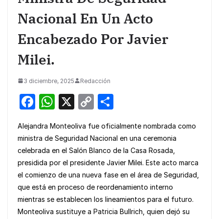
Nacional En Un Acto
Encabezado Por Javier
Milei.
3 diciembre, 2025
Redacción
F
W
X
C
S
a
h
o
h
Alejandra Monteoliva fue oficialmente nombrada como
c
at
p
ar
ministra de Seguridad Nacional en una ceremonia
e
s
y
e
celebrada en el Salón Blanco de la Casa Rosada,
b
A
Li
presidida por el presidente Javier Milei. Este acto marca
o
p
n
el comienzo de una nueva fase en el área de Seguridad,
que está en proceso de reordenamiento interno
o
p
k
mientras se establecen los lineamientos para el futuro.
k
Monteoliva sustituye a Patricia Bullrich, quien dejó su