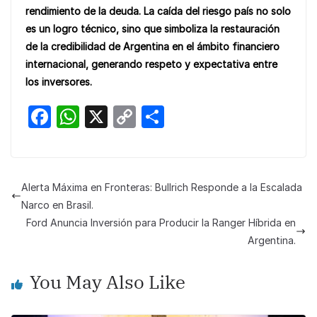
rendimiento de la deuda. La caída del riesgo país no solo
es un logro técnico, sino que simboliza la restauración
de la credibilidad de Argentina en el ámbito financiero
internacional, generando respeto y expectativa entre
los inversores.
F
W
X
C
S
a
h
o
h
c
at
p
ar
e
s
y
e
Alerta Máxima en Fronteras: Bullrich Responde a la Escalada
b
A
Li
Narco en Brasil.
o
p
n
Ford Anuncia Inversión para Producir la Ranger Híbrida en
Argentina.
o
p
k
k
You May Also Like