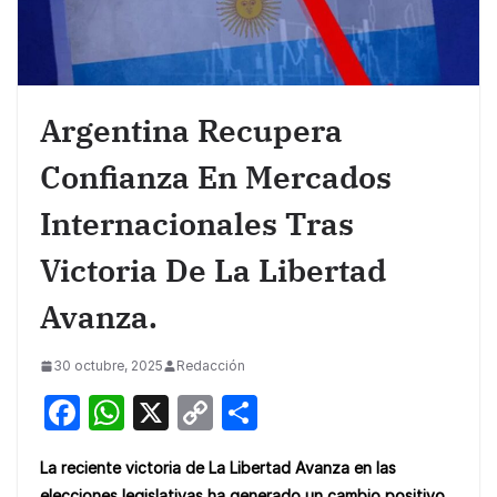
Argentina Recupera
Confianza En Mercados
Internacionales Tras
Victoria De La Libertad
Avanza.
30 octubre, 2025
Redacción
F
W
X
C
S
a
h
o
h
La reciente victoria de La Libertad Avanza en las
c
at
p
ar
elecciones legislativas ha generado un cambio positivo