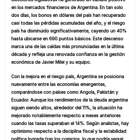
e
s
y
e
en los mercados financieros de Argentina. En tan solo
b
A
Li
dos días, los bonos en dólares del país han recuperado
o
p
n
casi todas las pérdidas acumuladas del año, y el riesgo
país ha disminuido significativamente, cayendo un 40%
o
p
k
hasta ubicarse en 690 puntos básicos. Este descenso
k
marca una de las caídas más pronunciadas en la última
década y refleja una renovada confianza en la gestión
económica de Javier Milei y su equipo.
Con la mejora en el riesgo país, Argentina se posiciona
nuevamente entre las economías emergentes,
comparándose con países como Angola, Pakistán y
Ecuador. Aunque los rendimientos de la deuda argentina
siguen siendo altos, alrededor del 11%, la situación ha
mejorado notablemente respecto a meses anteriores
cuando las tasas superaban el 14%. Según analistas, hay
optimismo respecto a la disciplina fiscal y la estabilidad
política lograda tras los comicios, lo que podría seguir