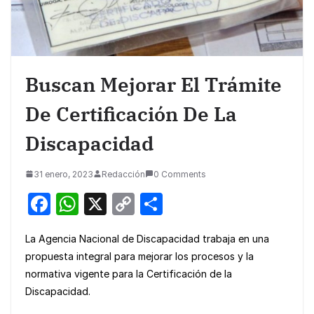
Buscan Mejorar El Trámite
De Certificación De La
Discapacidad
31 enero, 2023
Redacción
0 Comments
F
W
X
C
S
a
h
o
h
La Agencia Nacional de Discapacidad trabaja en una
c
at
p
ar
propuesta integral para mejorar los procesos y la
e
s
y
e
normativa vigente para la Certificación de la
b
A
Li
Discapacidad.