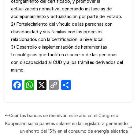
otorgamiento del certificado, y promover la
actualización normativa, generando instancias de
acompañamiento y actualización por parte del Estado.
2) Fortalecimiento del vínculo de las personas con
discapacidad y sus familias con los procesos
relacionados con la certificación, a nivel local.
3) Desarrollo e implementación de herramientas
tecnológicas que faciliten el acceso de las personas
con discapacidad al CUD y a los trámites derivados del
mismo.
F
W
X
C
S
a
h
o
h
c
at
p
ar
e
s
y
e
Cuántas bancas se renuevan este año en el Congreso
b
A
Li
Koopmann suma paneles solares en la Legislatura generando
o
p
n
un ahorro del 15% en el consumo de energía eléctrica