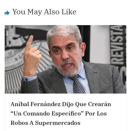
o
p
k
You May Also Like
k
Aníbal Fernández Dijo Que Crearán
“un Comando Específico” Por Los
Robos A Supermercados