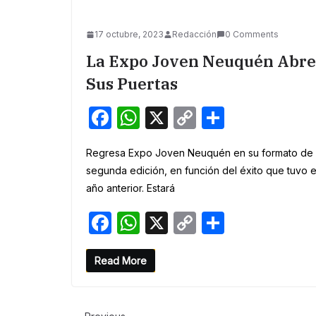
o
p
k
k
17 octubre, 2023
Redacción
0 Comments
La Expo Joven Neuquén Abre
Sus Puertas
F
W
X
C
S
a
h
o
h
Regresa Expo Joven Neuquén en su formato de
c
at
p
ar
segunda edición, en función del éxito que tuvo e
e
s
y
e
año anterior. Estará
b
A
Li
F
W
X
C
S
o
p
n
a
h
o
h
o
p
k
c
at
p
ar
Read More
k
e
s
y
e
b
A
Li