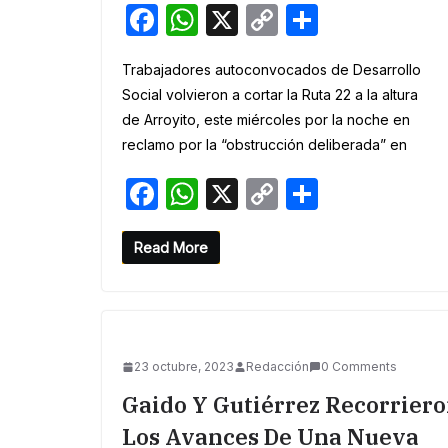
F
W
X
C
S
a
h
o
h
Trabajadores autoconvocados de Desarrollo
c
at
p
ar
Social volvieron a cortar la Ruta 22 a la altura
e
s
y
e
de Arroyito, este miércoles por la noche en
b
A
Li
reclamo por la “obstrucción deliberada” en
o
p
n
F
W
X
C
S
o
p
k
a
h
o
h
k
c
at
p
ar
Read More
e
s
y
e
b
A
Li
o
p
n
23 octubre, 2023
Redacción
0 Comments
o
p
k
Gaido Y Gutiérrez Recorrier
k
Los Avances De Una Nueva