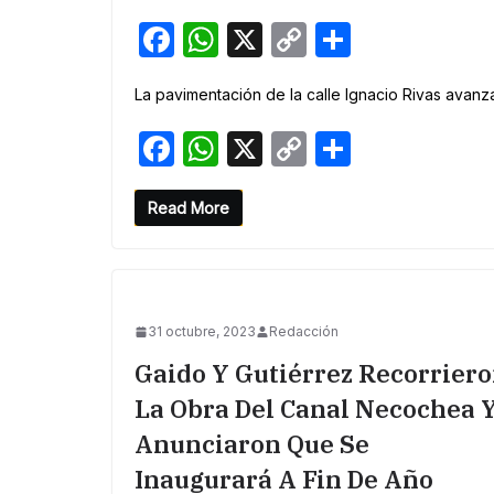
F
W
X
C
S
a
h
o
h
La pavimentación de la calle Ignacio Rivas avanz
c
at
p
ar
e
s
y
e
F
W
X
C
S
b
A
Li
a
h
o
h
o
p
n
c
at
p
ar
Read More
o
p
k
e
s
y
e
k
b
A
Li
o
p
n
31 octubre, 2023
Redacción
o
p
k
Gaido Y Gutiérrez Recorrier
k
La Obra Del Canal Necochea 
Anunciaron Que Se
Inaugurará A Fin De Año