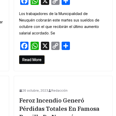
F
W
X
C
S
a
h
o
h
Los trabajadores de la Municipalidad de
c
at
p
ar
Neuquén cobrarán este martes sus sueldos de
ar
e
s
y
e
octubre con el que recibirán el último aumento
b
A
Li
salarial acordado. Se
o
p
n
F
W
X
C
S
o
p
k
a
h
o
h
k
c
at
p
ar
Read More
e
s
y
e
b
A
Li
o
p
n
26 octubre, 2023
Redacción
o
p
k
a
Feroz Incendio Generó
k
Pérdidas Totales En Famosa