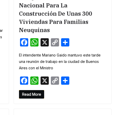
Nacional Para La
Construcción De Unas 300
Viviendas Para Familias
Neuquinas
ar
os
F
W
X
C
S
a
h
o
h
El intendente Mariano Gaido mantuvo este tarde
c
at
p
ar
una reunión de trabajo en la ciudad de Buenos
e
s
y
e
Aires con el Ministro
b
A
Li
F
W
X
C
S
o
p
n
a
h
o
h
o
p
k
c
at
p
ar
Read More
k
e
s
y
e
b
A
Li