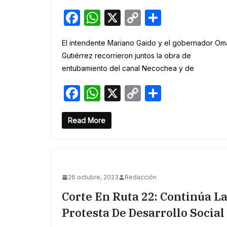
F
W
X
C
S
a
h
o
h
El intendente Mariano Gaido y el gobernador Om
c
at
p
ar
Gutiérrez recorrieron juntos la obra de
e
s
y
e
entubamiento del canal Necochea y de
b
A
Li
F
W
X
C
S
o
p
n
a
h
o
h
o
p
k
c
at
p
ar
Read More
k
e
s
y
e
b
A
Li
o
p
n
26 octubre, 2023
Redacción
o
p
k
Corte En Ruta 22: Continúa L
k
Protesta De Desarrollo Social