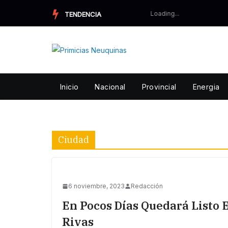
Skip
TENDENCIA
to
content
Inicio
Nacional
Provincial
Energia
Ciudad
6 noviembre, 2023
Redacción
En Pocos Días Quedará Listo 
Rivas