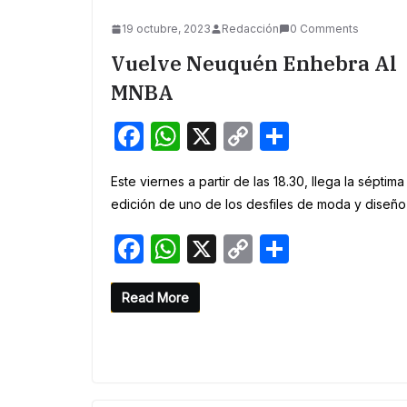
19 octubre, 2023
Redacción
0 Comments
Vuelve Neuquén Enhebra Al
MNBA
F
W
X
C
S
a
h
o
h
Este viernes a partir de las 18.30, llega la séptima
c
at
p
ar
edición de uno de los desfiles de moda y diseño
e
s
y
e
F
W
X
C
S
b
A
Li
a
h
o
h
o
p
n
c
at
p
ar
Read More
o
p
k
e
s
y
e
k
b
A
Li
o
p
n