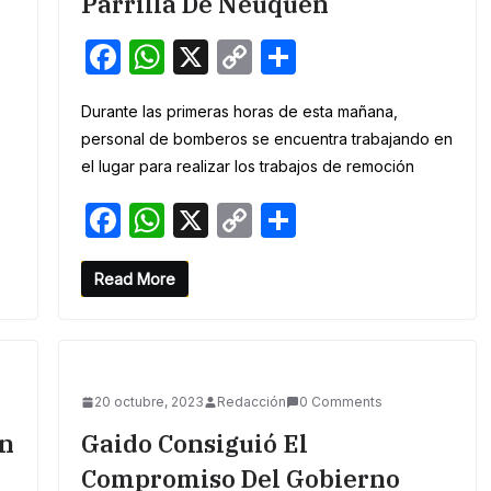
Parrilla De Neuquén
F
W
X
C
S
a
h
o
h
Durante las primeras horas de esta mañana,
c
at
p
ar
personal de bomberos se encuentra trabajando en
e
s
y
e
el lugar para realizar los trabajos de remoción
b
A
Li
F
W
X
C
S
o
p
n
a
h
o
h
o
p
k
c
at
p
ar
Read More
k
e
s
y
e
b
A
Li
o
p
n
20 octubre, 2023
Redacción
0 Comments
o
p
k
on
Gaido Consiguió El
k
Compromiso Del Gobierno