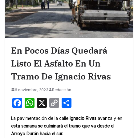
En Pocos Días Quedará
Listo El Asfalto En Un
Tramo De Ignacio Rivas
6 noviembre, 2023
Redacción
F
W
X
C
S
a
h
o
h
La pavimentación de la calle
Ignacio Rivas
avanza y en
c
at
p
ar
esta semana se culminará el tramo que va desde el
e
s
y
e
Arroyo Durán hacia el sur.