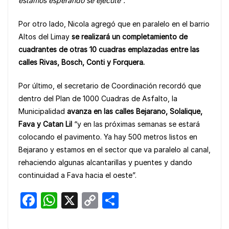
estamos esperando se ejecute”.
Por otro lado, Nicola agregó que en paralelo en el barrio
Altos del Limay
se realizará un completamiento de
cuadrantes de otras 10 cuadras emplazadas entre las
calles Rivas, Bosch, Conti y Forquera.
Por último, el secretario de Coordinación recordó que
dentro del Plan de 1000 Cuadras de Asfalto, la
Municipalidad
avanza en las calles Bejarano, Solalique,
Fava y Catan Lil
“y en las próximas semanas se estará
colocando el pavimento. Ya hay 500 metros listos en
Bejarano y estamos en el sector que va paralelo al canal,
rehaciendo algunas alcantarillas y puentes y dando
continuidad a Fava hacia el oeste”.
F
W
X
C
S
a
h
o
h