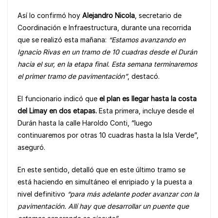
b
A
Li
Así lo confirmó hoy
Alejandro Nicola
, secretario de
o
p
n
Coordinación e Infraestructura, durante una recorrida
o
p
k
que se realizó esta mañana:
“Estamos avanzando en
k
Ignacio Rivas en un tramo de 10 cuadras desde el Durán
hacia el sur, en la etapa final. Esta semana terminaremos
el primer tramo de pavimentación”
, destacó.
El funcionario indicó que
el plan es llegar hasta la costa
del Limay en dos etapas.
Esta primera, incluye desde el
Durán hasta la calle Haroldo Conti, “luego
continuaremos por otras 10 cuadras hasta la Isla Verde”,
aseguró.
En este sentido, detalló que en este último tramo se
está haciendo en simultáneo el enripiado y la puesta a
nivel definitivo
“para más adelante poder avanzar con la
pavimentación. Allí hay que desarrollar un puente que