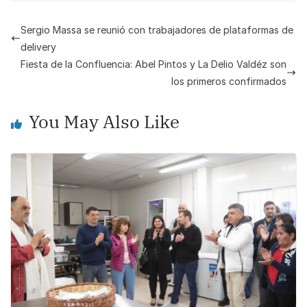
c
at
p
ar
e
s
y
e
Sergio Massa se reunió con trabajadores de plataformas de
b
A
Li
delivery
o
p
n
Fiesta de la Confluencia: Abel Pintos y La Delio Valdéz son
los primeros confirmados
o
p
k
k
You May Also Like