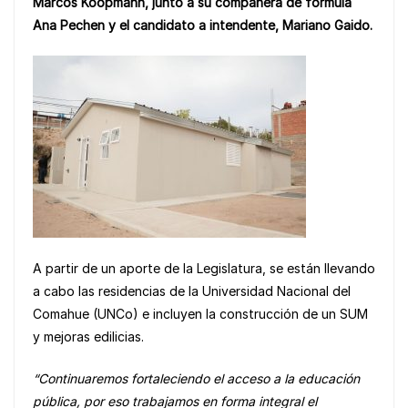
Marcos Koopmann, junto a su compañera de fórmula
e
s
y
e
Ana Pechen y el candidato a intendente, Mariano Gaido.
b
A
Li
o
p
n
o
p
k
k
A partir de un aporte de la Legislatura, se están llevando
a cabo las residencias de la Universidad Nacional del
Comahue (UNCo) e incluyen la construcción de un SUM
y mejoras edilicias.
“Continuaremos fortaleciendo el acceso a la educación
pública, por eso trabajamos en forma integral el