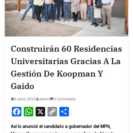
Construirán 60 Residencias
Universitarias Gracias A La
Gestión De Koopman Y
Gaido
6 abril, 2023
admin
0 Comments
F
W
X
C
S
a
h
o
h
Así lo anunció el candidato a gobernador del MPN,
c
at
p
ar