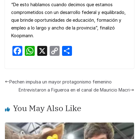
“De esto hablamos cuando decimos que estamos
comprometidos con un desarrollo federal y equilibrado,
que brinde oportunidades de educación, formación y
empleo a lo largo y ancho de la provincia”, finalizó
Koopmann.
F
W
X
C
S
a
h
o
h
c
at
p
ar
e
s
y
e
Pechen impulsa un mayor protagonismo femenino
b
A
Li
Entrevistaron a Figueroa en el canal de Mauricio Macri
o
p
n
You May Also Like
o
p
k
k