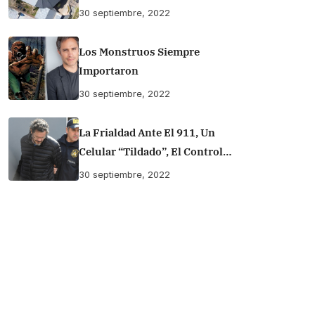
30 septiembre, 2022
Los Monstruos Siempre
Importaron
30 septiembre, 2022
La Frialdad Ante El 911, Un
Celular “tildado”, El Control
Remoto Y : Las Aclaraciones Del
30 septiembre, 2022
Presunto Parricida