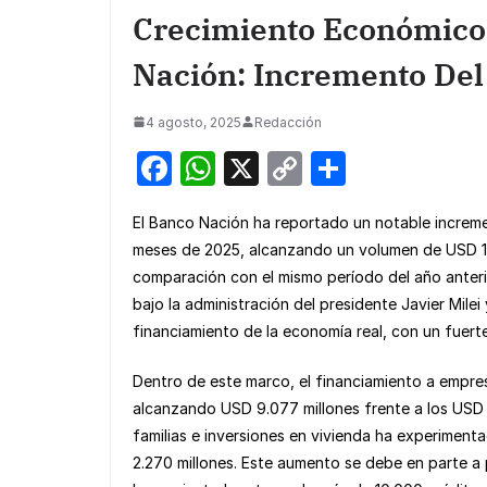
Crecimiento Económico
Nación: Incremento Del
4 agosto, 2025
Redacción
F
W
X
C
S
a
h
o
h
El Banco Nación ha reportado un notable increme
c
at
p
ar
meses de 2025, alcanzando un volumen de USD 11
e
s
y
e
comparación con el mismo período del año anterio
b
A
Li
bajo la administración del presidente Javier Milei
o
p
n
financiamiento de la economía real, con un fuerte
o
p
k
Dentro de este marco, el financiamiento a empr
k
alcanzando USD 9.077 millones frente a los USD 6.
familias e inversiones en vivienda ha experimen
2.270 millones. Este aumento se debe en parte