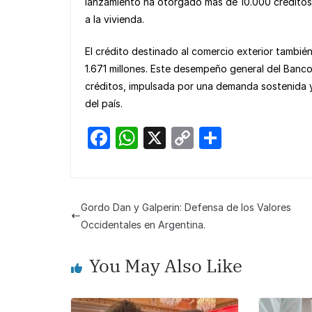
lanzamiento ha otorgado más de 10.000 créditos 
a la vivienda.
El crédito destinado al comercio exterior tambi
1.671 millones. Este desempeño general del Banc
créditos, impulsada por una demanda sostenida y
del país.
F
W
X
C
S
a
h
o
h
c
at
p
ar
e
s
y
e
Gordo Dan y Galperin: Defensa de los Valores
b
A
Li
Occidentales en Argentina.
o
p
n
You May Also Like
o
p
k
k