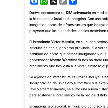
F
W
X
C
S
a
h
o
h
Darwin
conmemora su
128° aniversario
en medio d
c
at
p
ar
la historia de la localidad rionegrina. Con una p
e
s
y
e
integral de obras de infraestructura que incluye e
b
A
Li
proyecto que las autoridades locales describen c
o
p
n
El
intendente Víctor Mansilla
, en su cuarto perío
o
p
k
articulación con el gobierno provincial. “La verd
k
cantidad de obras que hemos inaugurado y que e
gobernador
Alberto Weretilneck
nos ha dado un
crecimiento que hoy está a la vista”, expresó el 
La agenda de infraestructura urbana incluye la h
incorporación de un cajero automático y la exten
Complementariamente, se sumó una nueva cisterna
para sostener el crecimiento de la red de distrib
En materia habitacional, el municipio concretó la