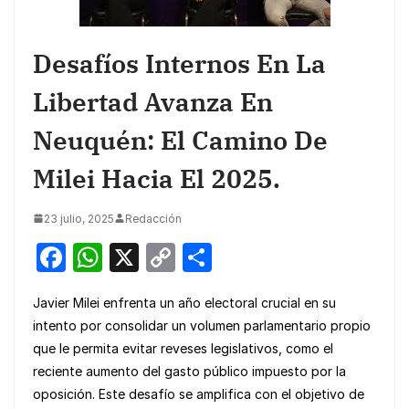
Desafíos Internos En La
Libertad Avanza En
Neuquén: El Camino De
Milei Hacia El 2025.
23 julio, 2025
Redacción
F
W
X
C
S
a
h
o
h
Javier Milei enfrenta un año electoral crucial en su
c
at
p
ar
intento por consolidar un volumen parlamentario propio
e
s
y
e
que le permita evitar reveses legislativos, como el
b
A
Li
reciente aumento del gasto público impuesto por la
o
p
n
oposición. Este desafío se amplifica con el objetivo de