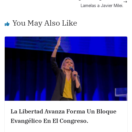
o
p
n
Lamelas a Javier Milei.
o
p
k
k
You May Also Like
La Libertad Avanza Forma Un Bloque
Evangélico En El Congreso.