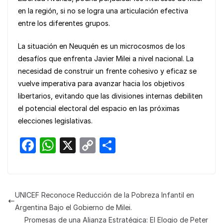
en la región, si no se logra una articulación efectiva
entre los diferentes grupos.
La situación en Neuquén es un microcosmos de los
desafíos que enfrenta Javier Milei a nivel nacional. La
necesidad de construir un frente cohesivo y eficaz se
vuelve imperativa para avanzar hacia los objetivos
libertarios, evitando que las divisiones internas debiliten
el potencial electoral del espacio en las próximas
elecciones legislativas.
F
W
X
C
S
a
h
o
h
c
at
p
ar
e
s
y
e
UNICEF Reconoce Reducción de la Pobreza Infantil en
b
A
Li
Argentina Bajo el Gobierno de Milei.
Promesas de una Alianza Estratégica: El Elogio de Peter