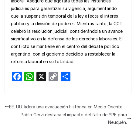
laboral. Aseguró que agotará todas las instancias
judiciales para garantizar su vigencia, argumentando
que la suspensión temporal de la ley afecta el interés
público y la división de poderes. Mientras tanto, la CGT
celebró la resolución judicial, considerándola un avance
significativo en la defensa de los derechos laborales. El
conflicto se mantiene en el centro del debate político
argentino, con el gobierno decidido a restablecer la
reforma laboral en su totalidad.
F
W
X
C
S
a
h
o
h
c
at
p
ar
e
s
y
e
EE. UU. lidera una evacuación histórica en Medio Oriente.
b
A
Li
Pablo Cervi destaca el impacto del fallo de YPF para
o
p
n
Neuquén.
o
p
k