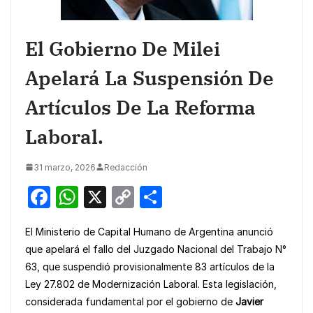
El Gobierno De Milei
Apelará La Suspensión De
Artículos De La Reforma
Laboral.
31 marzo, 2026
Redacción
F
W
X
C
S
a
h
o
h
El Ministerio de Capital Humano de Argentina anunció
c
at
p
ar
que apelará el fallo del Juzgado Nacional del Trabajo N°
e
s
y
e
63, que suspendió provisionalmente 83 artículos de la
b
A
Li
Ley 27.802 de Modernización Laboral. Esta legislación,
o
p
n
considerada fundamental por el gobierno de
Javier