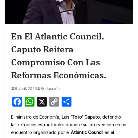
En El Atlantic Council,
Caputo Reitera
Compromiso Con Las
Reformas Económicas.
8 abril, 2026
Redacción
F
W
X
C
S
a
h
o
h
El ministro de Economía,
Luis ‘Toto’ Caputo
, defendió
c
at
p
ar
las reformas estructurales durante su intervención en un
e
s
y
e
encuentro organizado por el
Atlantic Council
en el