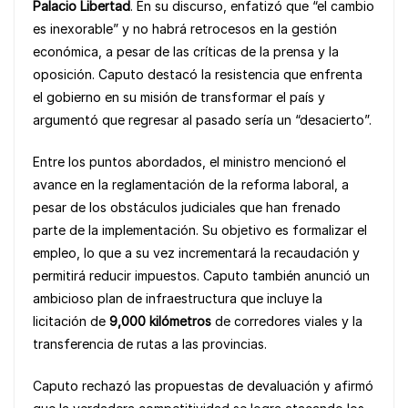
b
A
Li
Palacio Libertad
. En su discurso, enfatizó que “el cambio
o
p
n
es inexorable” y no habrá retrocesos en la gestión
económica, a pesar de las críticas de la prensa y la
o
p
k
oposición. Caputo destacó la resistencia que enfrenta
k
el gobierno en su misión de transformar el país y
argumentó que regresar al pasado sería un “desacierto”.
Entre los puntos abordados, el ministro mencionó el
avance en la reglamentación de la reforma laboral, a
pesar de los obstáculos judiciales que han frenado
parte de la implementación. Su objetivo es formalizar el
empleo, lo que a su vez incrementará la recaudación y
permitirá reducir impuestos. Caputo también anunció un
ambicioso plan de infraestructura que incluye la
licitación de
9,000 kilómetros
de corredores viales y la
transferencia de rutas a las provincias.
Caputo rechazó las propuestas de devaluación y afirmó