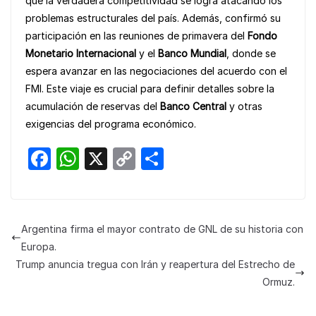
que la verdadera competitividad se logra atacando los
problemas estructurales del país. Además, confirmó su
participación en las reuniones de primavera del
Fondo
Monetario Internacional
y el
Banco Mundial
, donde se
espera avanzar en las negociaciones del acuerdo con el
FMI. Este viaje es crucial para definir detalles sobre la
acumulación de reservas del
Banco Central
y otras
exigencias del programa económico.
F
W
X
C
S
a
h
o
h
c
at
p
ar
e
s
y
e
Argentina firma el mayor contrato de GNL de su historia con
b
A
Li
Europa.
o
p
n
Trump anuncia tregua con Irán y reapertura del Estrecho de
Ormuz.
o
p
k