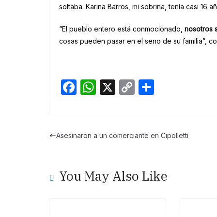
soltaba. Karina Barros, mi sobrina, tenía casi 16 
“El pueblo entero está conmocionado,
nosotros 
cosas pueden pasar en el seno de su familia”, co
F
W
X
C
S
a
h
o
h
c
at
p
ar
e
s
y
e
Asesinaron a un comerciante en Cipolletti
b
A
Li
o
p
n
You May Also Like
o
p
k
k