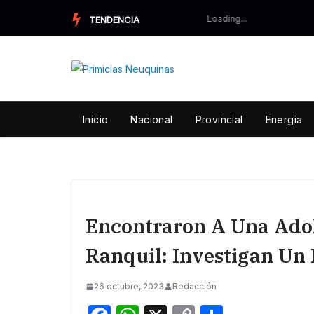
Skip
TENDENCIA
to
content
Inicio
Nacional
Provincial
Energia
Encontraron A Una Ado
Ranquil: Investigan Un
26 octubre, 2023
Redacción