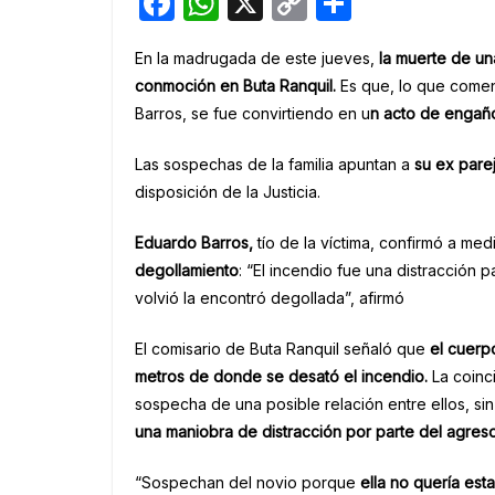
F
W
X
C
S
a
h
o
h
En la madrugada de este jueves,
la muerte de un
c
at
p
ar
conmoción en Buta Ranquil.
Es que, lo que comenz
e
s
y
e
Barros, se fue convirtiendo en u
n acto de engaño
b
A
Li
Las sospechas de la familia apuntan a
su ex parej
o
p
n
disposición de la Justicia.
o
p
k
k
Eduardo Barros,
tío de la víctima, confirmó a m
degollamiento
: “El incendio fue una distracción
volvió la encontró degollada”, afirmó
El comisario de Buta Ranquil señaló que
el cuerp
metros de donde se desató el incendio.
La coinc
sospecha de una posible relación entre ellos, si
una maniobra de distracción por parte del agres
“Sospechan del novio porque
ella no quería es