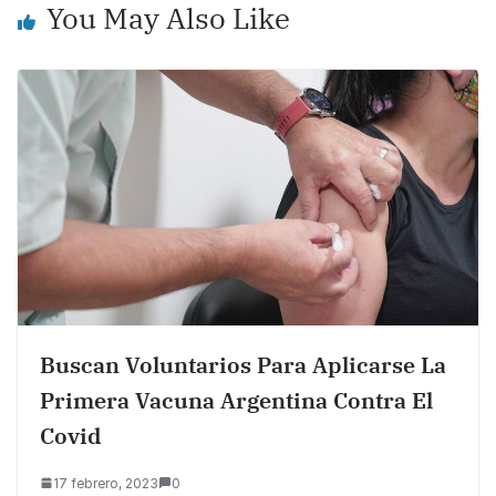
You May Also Like
o
p
k
k
Buscan Voluntarios Para Aplicarse La
Primera Vacuna Argentina Contra El
Covid
17 febrero, 2023
0