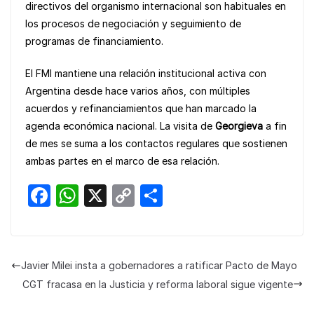
directivos del organismo internacional son habituales en
los procesos de negociación y seguimiento de
programas de financiamiento.
El FMI mantiene una relación institucional activa con
Argentina desde hace varios años, con múltiples
acuerdos y refinanciamientos que han marcado la
agenda económica nacional. La visita de
Georgieva
a fin
de mes se suma a los contactos regulares que sostienen
ambas partes en el marco de esa relación.
F
W
X
C
S
a
h
o
h
c
at
p
ar
e
s
y
e
Javier Milei insta a gobernadores a ratificar Pacto de Mayo
b
A
Li
CGT fracasa en la Justicia y reforma laboral sigue vigente
o
p
n