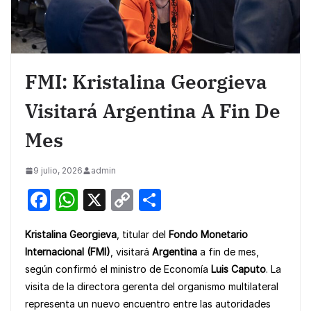
FMI: Kristalina Georgieva
Visitará Argentina A Fin De
Mes
9 julio, 2026
admin
F
W
X
C
S
a
h
o
h
Kristalina Georgieva
, titular del
Fondo Monetario
c
at
p
ar
Internacional (FMI)
, visitará
Argentina
a fin de mes,
e
s
y
e
según confirmó el ministro de Economía
Luis Caputo
. La
b
A
Li
visita de la directora gerenta del organismo multilateral
o
p
n
representa un nuevo encuentro entre las autoridades