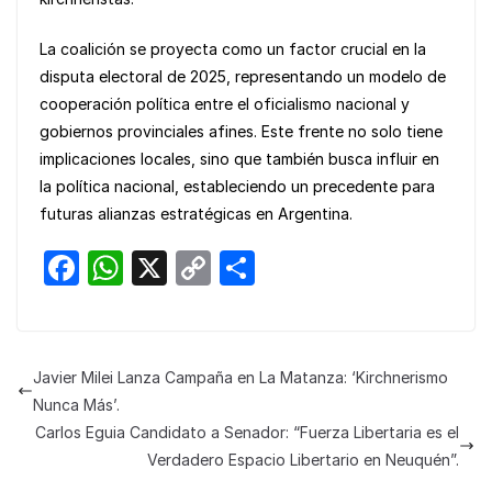
La coalición se proyecta como un factor crucial en la
disputa electoral de 2025, representando un modelo de
cooperación política entre el oficialismo nacional y
gobiernos provinciales afines. Este frente no solo tiene
implicaciones locales, sino que también busca influir en
la política nacional, estableciendo un precedente para
futuras alianzas estratégicas en Argentina.
F
W
X
C
S
a
h
o
h
c
at
p
ar
e
s
y
e
Javier Milei Lanza Campaña en La Matanza: ‘Kirchnerismo
b
A
Li
Nunca Más’.
o
p
n
Carlos Eguia Candidato a Senador: “Fuerza Libertaria es el
Verdadero Espacio Libertario en Neuquén”.
o
p
k