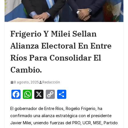
Frigerio Y Milei Sellan
Alianza Electoral En Entre
Ríos Para Consolidar El
Cambio.
8 agosto, 2025
Redacción
F
W
X
C
S
a
h
o
h
El gobernador de Entre Ríos, Rogelio Frigerio, ha
c
at
p
ar
confirmado una alianza estratégica con el presidente
e
s
y
e
Javier Milei, uniendo fuerzas del PRO, UCR, MSE, Partido