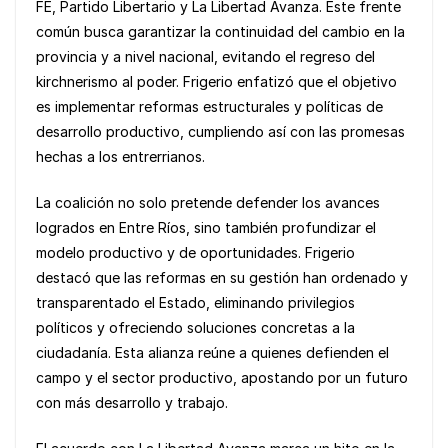
b
A
Li
FE, Partido Libertario y La Libertad Avanza. Este frente
o
p
n
común busca garantizar la continuidad del cambio en la
provincia y a nivel nacional, evitando el regreso del
o
p
k
kirchnerismo al poder. Frigerio enfatizó que el objetivo
k
es implementar reformas estructurales y políticas de
desarrollo productivo, cumpliendo así con las promesas
hechas a los entrerrianos.
La coalición no solo pretende defender los avances
logrados en Entre Ríos, sino también profundizar el
modelo productivo y de oportunidades. Frigerio
destacó que las reformas en su gestión han ordenado y
transparentado el Estado, eliminando privilegios
políticos y ofreciendo soluciones concretas a la
ciudadanía. Esta alianza reúne a quienes defienden el
campo y el sector productivo, apostando por un futuro
con más desarrollo y trabajo.