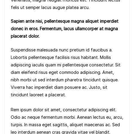
o
p
n
felis ut semper lacus augue platea arcu.
o
p
k
k
Sapien ante nisi, pellentesque magna aliquet imperdiet
donec in eros. Fermentum, lacus ullamcorper at magna
placerat dolor.
Suspendisse malesuada nunc pretium id faucibus a.
Lobortis pellentesque facilisis risus habitant. Mollis
adipiscing iaculis quam mi pellentesque consectetur. Sit
diam eleifend risus eget commodo adipiscing. Amet,
nibh morbi ut sed interdum pharetra tincidunt quisque.
Viverra hac imperdiet diam posuere ac. Justo, sit
tincidunt laoreet a placerat.
Rem ipsum dolor sit amet, consectetur adipiscing elit.
Odio ac neque fermentum morbi. Aenean lectus eu, arcu,
turpis. In massa eget sagittis, aliquet maecenas ac. Sed
leo interdum aenean cras gravida vitae vel blandit.