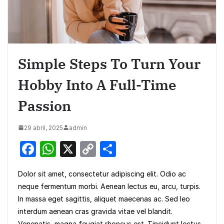
Simple Steps To Turn Your
Hobby Into A Full-Time
Passion
29 abril, 2025
admin
F
W
X
C
S
a
h
o
h
Dolor sit amet, consectetur adipiscing elit. Odio ac
c
at
p
ar
neque fermentum morbi. Aenean lectus eu, arcu, turpis.
e
s
y
e
In massa eget sagittis, aliquet maecenas ac. Sed leo
b
A
Li
interdum aenean cras gravida vitae vel blandit.
Venenatis, magna feugiat rhoncus est. Tincidunt lectus