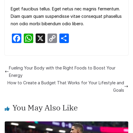
Eget faucibus tellus. Eget netus nec magnis fermentum.
Diam quam quam suspendisse vitae consequat phasellus
non odio morbi bibendum odio libero.
F
W
X
C
S
a
h
o
h
c
at
p
ar
e
s
y
e
Fueling Your Body with the Right Foods to Boost Your
b
A
Li
Energy
o
p
n
How to Create a Budget That Works for Your Lifestyle and
Goals
o
p
k
k
You May Also Like