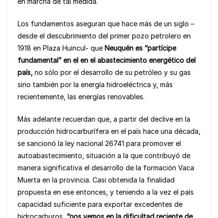
o
p
n
en marcha de tal medida.
o
p
k
Los fundamentos aseguran que hace más de un siglo –
k
desde el descubrimiento del primer pozo petrolero en
1918 en Plaza Huincul- que
Neuquén es “partícipe
fundamental” en el en el abastecimiento energético del
país,
no sólo por el desarrollo de su petróleo y su gas
sino también por la energía hidroeléctrica y, más
recientemente, las energías renovables.
Más adelante recuerdan que, a partir del declive en la
producción hidrocarburífera en el país hace una década,
se sancionó la ley nacional 26741 para promover el
autoabastecimiento, situación a la que contribuyó de
manera significativa el desarrollo de la formación Vaca
Muerta en la provincia. Casi obtenida la finalidad
propuesta en ese entonces, y teniendo a la vez el país
capacidad suficiente para exportar excedentes de
hidrocarburos,
“nos vemos en la dificultad reciente de