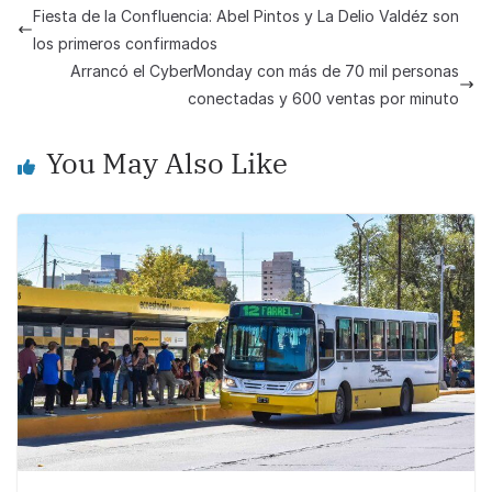
e
s
y
e
Fiesta de la Confluencia: Abel Pintos y La Delio Valdéz son
b
A
Li
los primeros confirmados
o
p
n
Arrancó el CyberMonday con más de 70 mil personas
conectadas y 600 ventas por minuto
o
p
k
k
You May Also Like