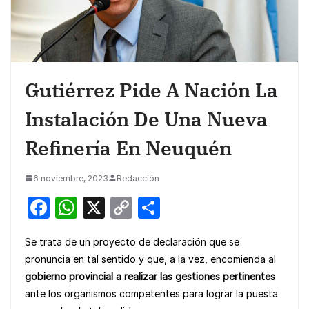
Gutiérrez Pide A Nación La
Instalación De Una Nueva
Refinería En Neuquén
6 noviembre, 2023
Redacción
F
W
X
C
S
a
h
o
h
Se trata de un proyecto de declaración que se
c
at
p
ar
pronuncia en tal sentido y que, a la vez, encomienda al
e
s
y
e
gobierno provincial a realizar las gestiones pertinentes
b
A
Li
ante los organismos competentes para lograr la puesta