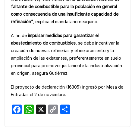
faltante de combustible para la población en general
como consecuencia de una insuficiente capacidad de
refinación”
, explica el mandatario neuquino.
A fin de
impulsar medidas para garantizar el
abastecimiento de combustibles
, se debe incentivar la
creación de nuevas refinerías y el mejoramiento y la
ampliación de las existentes, preferentemente en suelo
provincial para promover justamente la industrialización
en origen, asegura Gutiérrez.
El proyecto de declaración (16305) ingresó por Mesa de
Entradas el 2 de noviembre.
F
W
X
C
S
a
h
o
h
c
at
p
ar