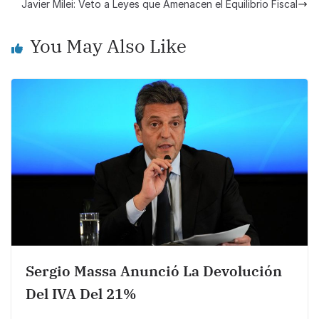
b
A
Li
Javier Milei: Veto a Leyes que Amenacen el Equilibrio Fiscal
o
p
n
You May Also Like
o
p
k
k
Sergio Massa Anunció La Devolución
Del IVA Del 21%