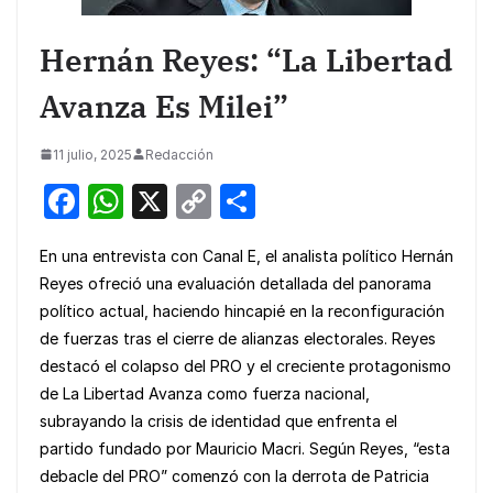
Hernán Reyes: “La Libertad
Avanza Es Milei”
11 julio, 2025
Redacción
F
W
X
C
S
a
h
o
h
En una entrevista con Canal E, el analista político Hernán
c
at
p
ar
Reyes ofreció una evaluación detallada del panorama
e
s
y
e
político actual, haciendo hincapié en la reconfiguración
b
A
Li
de fuerzas tras el cierre de alianzas electorales. Reyes
o
p
n
destacó el colapso del PRO y el creciente protagonismo
de La Libertad Avanza como fuerza nacional,
o
p
k
subrayando la crisis de identidad que enfrenta el
k
partido fundado por Mauricio Macri. Según Reyes, “esta
debacle del PRO” comenzó con la derrota de Patricia