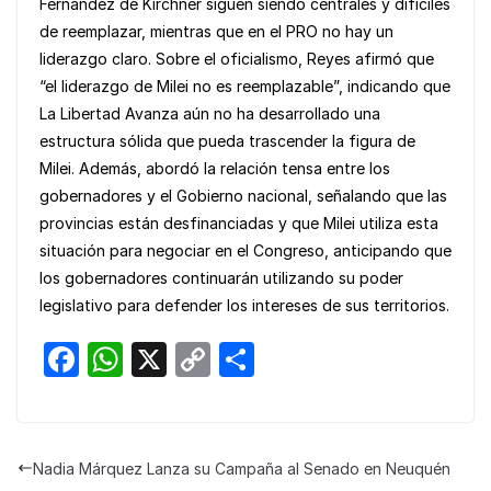
Fernández de Kirchner siguen siendo centrales y difíciles
de reemplazar, mientras que en el PRO no hay un
liderazgo claro. Sobre el oficialismo, Reyes afirmó que
“el liderazgo de Milei no es reemplazable”, indicando que
La Libertad Avanza aún no ha desarrollado una
estructura sólida que pueda trascender la figura de
Milei. Además, abordó la relación tensa entre los
gobernadores y el Gobierno nacional, señalando que las
provincias están desfinanciadas y que Milei utiliza esta
situación para negociar en el Congreso, anticipando que
los gobernadores continuarán utilizando su poder
legislativo para defender los intereses de sus territorios.
F
W
X
C
S
a
h
o
h
c
at
p
ar
e
s
y
e
Nadia Márquez Lanza su Campaña al Senado en Neuquén