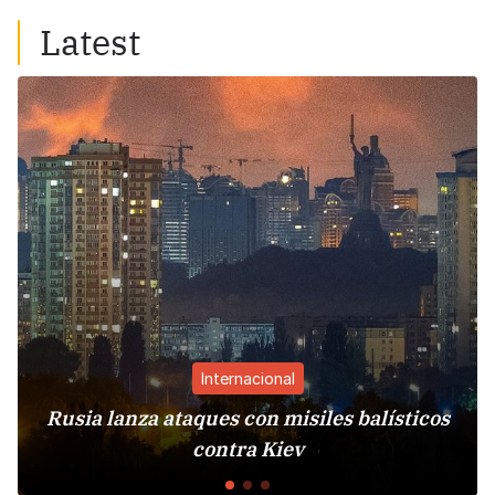
Latest
Internacional
nza ataques con misiles balísticos
España i
contra Kiev
It