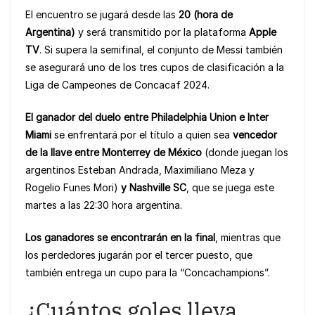
o
p
n
El encuentro se jugará desde las
20 (hora de
o
p
k
Argentina)
y será transmitido por la plataforma
Apple
k
TV
. Si supera la semifinal, el conjunto de Messi también
se asegurará uno de los tres cupos de clasificación a la
Liga de Campeones de Concacaf 2024.
El ganador del duelo entre Philadelphia Union e Inter
Miami
se enfrentará por el título a quien sea
vencedor
de la llave entre Monterrey de México
(donde juegan los
argentinos Esteban Andrada, Maximiliano Meza y
Rogelio Funes Mori)
y Nashville SC
, que se juega este
martes a las 22:30 hora argentina.
Los ganadores se encontrarán en la final
, mientras que
los perdedores jugarán por el tercer puesto, que
también entrega un cupo para la “Concachampions”.
¿Cuántos goles lleva