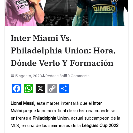
Inter Miami Vs.
Philadelphia Union: Hora,
Dónde Verlo Y Formación
15 agosto, 2023
Redacción
0 Comments
F
W
X
C
S
a
h
o
h
Lionel Messi,
este martes intentará que el
Inter
c
at
p
ar
Miami
juegue la primera final de su historia cuando se
e
s
y
e
enfrente a
Philadelphia Union
, actual subcampeón de la
b
A
Li
MLS, en una de las semifinales de la
Leagues Cup 2023
.