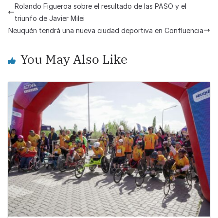
e
s
y
e
Rolando Figueroa sobre el resultado de las PASO y el
b
A
Li
triunfo de Javier Milei
o
p
n
Neuquén tendrá una nueva ciudad deportiva en Confluencia
o
p
k
You May Also Like
k