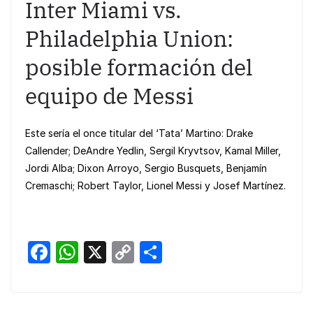
Inter Miami vs.
Philadelphia Union:
posible formación del
equipo de Messi
Este sería el once titular del ‘Tata’ Martino: Drake
Callender; DeAndre Yedlin, Sergil Kryvtsov, Kamal Miller,
Jordi Alba; Dixon Arroyo, Sergio Busquets, Benjamín
Cremaschi; Robert Taylor, Lionel Messi y Josef Martínez.
F
W
X
C
S
a
h
o
h
c
at
p
ar