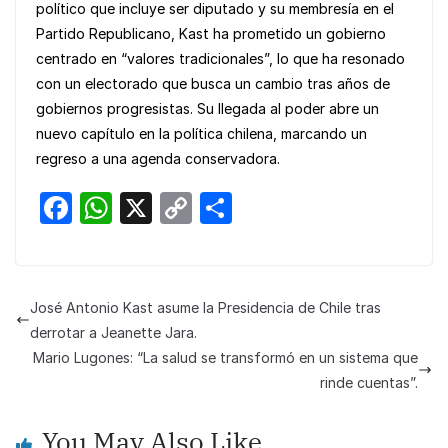
político que incluye ser diputado y su membresía en el
Partido Republicano, Kast ha prometido un gobierno
centrado en “valores tradicionales”, lo que ha resonado
con un electorado que busca un cambio tras años de
gobiernos progresistas. Su llegada al poder abre un
nuevo capítulo en la política chilena, marcando un
regreso a una agenda conservadora.
F
W
X
C
S
a
h
o
h
c
at
p
ar
e
s
y
e
José Antonio Kast asume la Presidencia de Chile tras
b
A
Li
derrotar a Jeanette Jara.
o
p
n
Mario Lugones: “La salud se transformó en un sistema que
rinde cuentas”.
o
p
k
k
You May Also Like