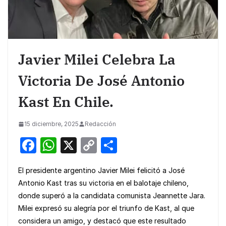
Javier Milei Celebra La
Victoria De José Antonio
Kast En Chile.
15 diciembre, 2025
Redacción
F
W
X
C
S
a
h
o
h
El presidente argentino Javier Milei felicitó a José
c
at
p
ar
Antonio Kast tras su victoria en el balotaje chileno,
e
s
y
e
donde superó a la candidata comunista Jeannette Jara.
b
A
Li
Milei expresó su alegría por el triunfo de Kast, al que
o
p
n
considera un amigo, y destacó que este resultado