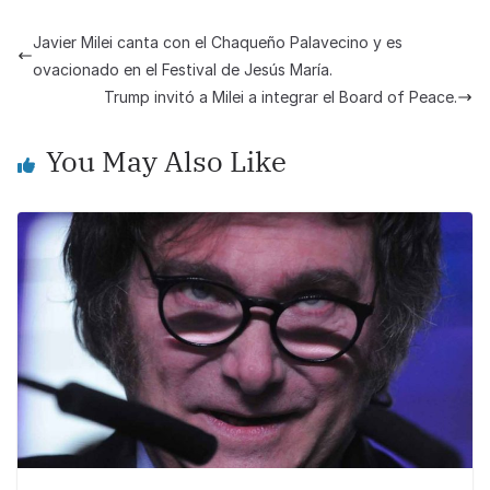
c
at
p
ar
e
s
y
e
Javier Milei canta con el Chaqueño Palavecino y es
b
A
Li
ovacionado en el Festival de Jesús María.
o
p
n
Trump invitó a Milei a integrar el Board of Peace.
o
p
k
You May Also Like
k