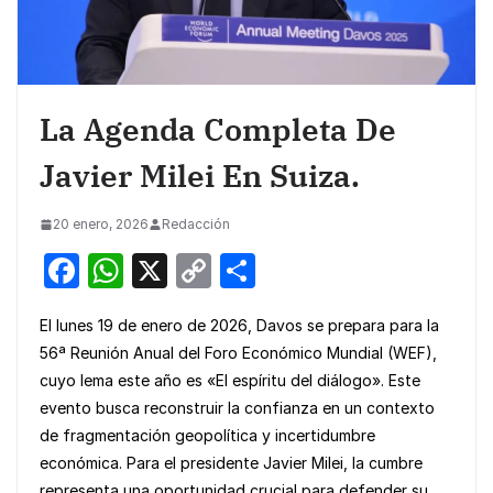
La Agenda Completa De
Javier Milei En Suiza.
20 enero, 2026
Redacción
F
W
X
C
S
a
h
o
h
El lunes 19 de enero de 2026, Davos se prepara para la
c
at
p
ar
56ª Reunión Anual del Foro Económico Mundial (WEF),
e
s
y
e
cuyo lema este año es «El espíritu del diálogo». Este
b
A
Li
evento busca reconstruir la confianza en un contexto
o
p
n
de fragmentación geopolítica y incertidumbre
económica. Para el presidente Javier Milei, la cumbre
o
p
k
representa una oportunidad crucial para defender su