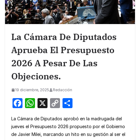
La Cámara De Diputados
Aprueba El Presupuesto
2026 A Pesar De Las
Objeciones.
19 diciembre, 2025
Redacción
F
W
X
C
S
a
h
o
h
La Cámara de Diputados aprobó en la madrugada del
c
at
p
ar
jueves el Presupuesto 2026 propuesto por el Gobierno
e
s
y
e
de Javier Milei, marcando un hito en su gestión al ser el