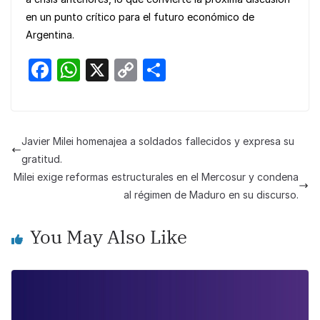
en un punto crítico para el futuro económico de
Argentina.
F
W
X
C
S
a
h
o
h
c
at
p
ar
e
s
y
e
Javier Milei homenajea a soldados fallecidos y expresa su
b
A
Li
gratitud.
o
p
n
Milei exige reformas estructurales en el Mercosur y condena
al régimen de Maduro en su discurso.
o
p
k
k
You May Also Like