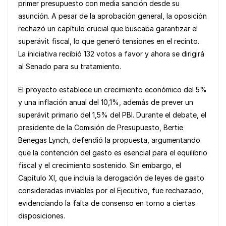
b
A
Li
primer presupuesto con media sanción desde su
o
p
n
asunción. A pesar de la aprobación general, la oposición
rechazó un capítulo crucial que buscaba garantizar el
o
p
k
superávit fiscal, lo que generó tensiones en el recinto.
k
La iniciativa recibió 132 votos a favor y ahora se dirigirá
al Senado para su tratamiento.
El proyecto establece un crecimiento económico del 5%
y una inflación anual del 10,1%, además de prever un
superávit primario del 1,5% del PBI. Durante el debate, el
presidente de la Comisión de Presupuesto, Bertie
Benegas Lynch, defendió la propuesta, argumentando
que la contención del gasto es esencial para el equilibrio
fiscal y el crecimiento sostenido. Sin embargo, el
Capítulo XI, que incluía la derogación de leyes de gasto
consideradas inviables por el Ejecutivo, fue rechazado,
evidenciando la falta de consenso en torno a ciertas
disposiciones.