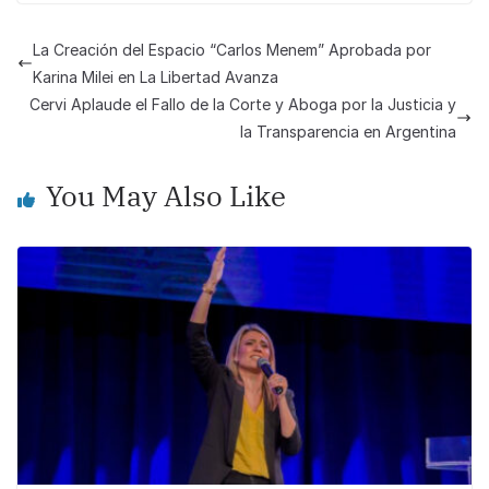
c
at
p
ar
e
s
y
e
La Creación del Espacio “Carlos Menem” Aprobada por
b
A
Li
Karina Milei en La Libertad Avanza
o
p
n
Cervi Aplaude el Fallo de la Corte y Aboga por la Justicia y
la Transparencia en Argentina
o
p
k
k
You May Also Like