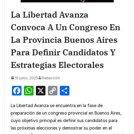
La Libertad Avanza
Convoca A Un Congreso En
La Provincia Buenos Aires
Para Definir Candidatos Y
Estrategias Electorales
19 junio, 2025
Redacción
F
W
X
C
S
a
h
o
h
La Libertad Avanza se encuentra en la fase de
c
at
p
ar
preparación de un congreso provincial en Buenos Aires,
e
s
y
e
cuyo objetivo principal es definir sus candidatos para
b
A
Li
las próximas elecciones y demostrar su poder en el