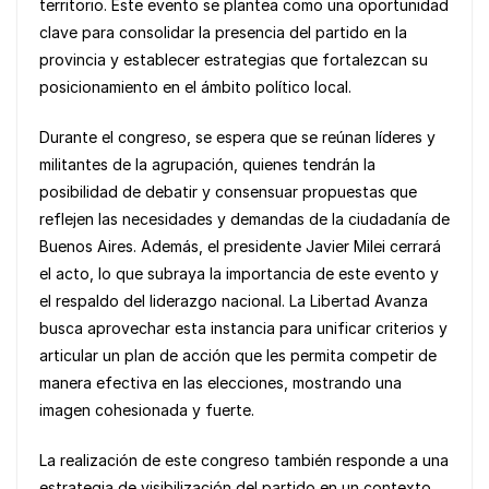
o
p
n
territorio. Este evento se plantea como una oportunidad
clave para consolidar la presencia del partido en la
o
p
k
provincia y establecer estrategias que fortalezcan su
k
posicionamiento en el ámbito político local.
Durante el congreso, se espera que se reúnan líderes y
militantes de la agrupación, quienes tendrán la
posibilidad de debatir y consensuar propuestas que
reflejen las necesidades y demandas de la ciudadanía de
Buenos Aires. Además, el presidente Javier Milei cerrará
el acto, lo que subraya la importancia de este evento y
el respaldo del liderazgo nacional. La Libertad Avanza
busca aprovechar esta instancia para unificar criterios y
articular un plan de acción que les permita competir de
manera efectiva en las elecciones, mostrando una
imagen cohesionada y fuerte.
La realización de este congreso también responde a una
estrategia de visibilización del partido en un contexto