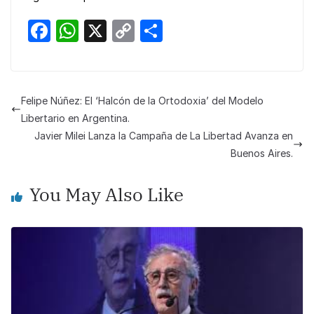
F
W
X
C
S
a
h
o
h
c
at
p
ar
e
s
y
e
Felipe Núñez: El ‘Halcón de la Ortodoxia’ del Modelo
b
A
Li
Libertario en Argentina.
o
p
n
Javier Milei Lanza la Campaña de La Libertad Avanza en
Buenos Aires.
o
p
k
k
You May Also Like