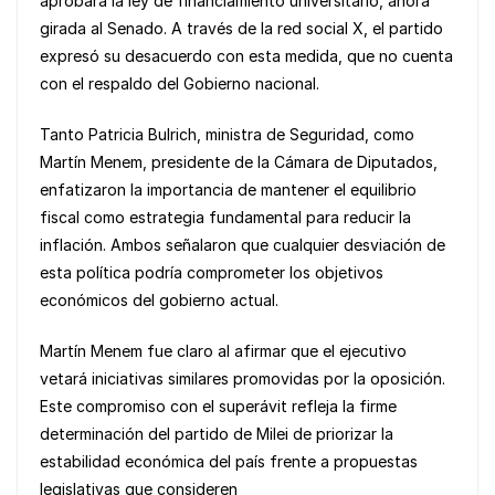
b
A
Li
aprobara la ley de financiamiento universitario, ahora
o
p
n
girada al Senado. A través de la red social X, el partido
expresó su desacuerdo con esta medida, que no cuenta
o
p
k
con el respaldo del Gobierno nacional.
k
Tanto Patricia Bulrich, ministra de Seguridad, como
Martín Menem, presidente de la Cámara de Diputados,
enfatizaron la importancia de mantener el equilibrio
fiscal como estrategia fundamental para reducir la
inflación. Ambos señalaron que cualquier desviación de
esta política podría comprometer los objetivos
económicos del gobierno actual.
Martín Menem fue claro al afirmar que el ejecutivo
vetará iniciativas similares promovidas por la oposición.
Este compromiso con el superávit refleja la firme
determinación del partido de Milei de priorizar la
estabilidad económica del país frente a propuestas
legislativas que consideren