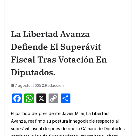
La Libertad Avanza
Defiende El Superávit
Fiscal Tras Votación En
Diputados.
7 agosto, 2025
Redacción
F
W
X
C
S
a
h
o
h
El partido del presidente Javier Milei, La Libertad
c
at
p
ar
Avanza, reafirmó su postura innegociable respecto al
e
s
y
e
superávit fiscal después de que la Cámara de Diputados