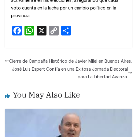
activamente en las elecciones, asegurando que cada
voto cuenta en la lucha por un cambio político en la
provincia.
F
W
X
C
S
a
h
o
h
c
at
p
ar
e
s
y
e
Cierre de Campaña Histórico de Javier Milei en Buenos Aires.
b
A
Li
José Luis Espert Confía en una Exitosa Jornada Electoral
o
p
n
para La Libertad Avanza.
o
p
k
You May Also Like
k