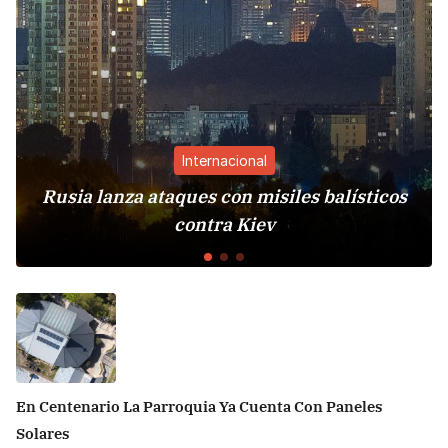
Internacional
za ataques con misiles balísticos
España i
contra Kiev
Ita
En Centenario La Parroquia Ya Cuenta Con Paneles
Solares