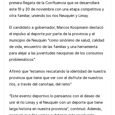
b
A
Li
primera Regata de la Confluencia que se desarrollará
o
p
n
este 19 y 20 de noviembre con una etapa competitiva y
otra familiar, uniendo los ríos Neuquén y Limay.
o
p
k
k
El candidato a gobernador, Marcos Koopmann destacó
el impulso al deporte por parte de la provincia y el
municipio de Neuquén “como sinónimo de salud, calidad
de vida, encuentro de las familias y una herramienta
para alejar a las juventudes neuquinas de los consumos
problemáticos”.
Afirmó que “estamos rescatando la identidad de nuestra
provincia que tiene que ver con el disfrute de nuestros
ríos, a través del canotaje, del remo”.
“Este evento deportivo lo pensamos con el deseo de
unir el río Limay y el Neuquén con un deporte que tiene
larga historia en nuestra provincia”, continuó. Además,