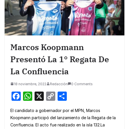
Marcos Koopmann
Presentó La 1° Regata De
La Confluencia
18 noviembre, 2022
Redacción
0 Comments
F
W
X
C
S
a
h
o
h
El candidato a gobernador por el MPN, Marcos
c
at
p
ar
Koopmann participó del lanzamiento de la Regata de la
e
s
y
e
Confluencia. El acto fue realizado en la isla 132.
La