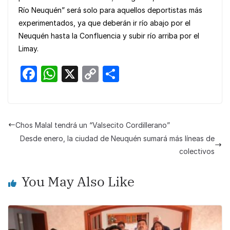
Río Neuquén” será solo para aquellos deportistas más
experimentados, ya que deberán ir río abajo por el
Neuquén hasta la Confluencia y subir río arriba por el
Limay.
F
W
X
C
S
a
h
o
h
c
at
p
ar
e
s
y
e
Chos Malal tendrá un “Valsecito Cordillerano”
b
A
Li
Desde enero, la ciudad de Neuquén sumará más líneas de
o
p
n
colectivos
o
p
k
You May Also Like
k