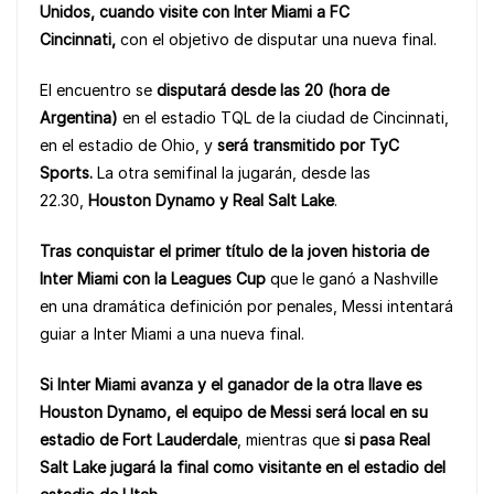
b
A
Li
Unidos, cuando visite con Inter Miami a FC
o
p
n
Cincinnati,
con el objetivo de disputar una nueva final.
o
p
k
El encuentro se
disputará
desde las 20 (hora de
k
Argentina)
en el estadio TQL de la ciudad de Cincinnati,
en el estadio de Ohio, y
será transmitido
por TyC
Sports
.
La otra semifinal la jugarán, desde las
22.30,
Houston Dynamo y Real Salt Lake
.
Tras conquistar el primer título de la joven historia de
Inter Miami con la Leagues Cup
que le ganó a Nashville
en una dramática definición por penales, Messi intentará
guiar a Inter Miami a una nueva final.
Si Inter Miami avanza y el ganador de la otra llave es
Houston Dynamo, el equipo de Messi
será local en su
estadio de Fort Lauderdale
, mientras que
si pasa Real
Salt Lake jugará la final como visitante
en el estadio del