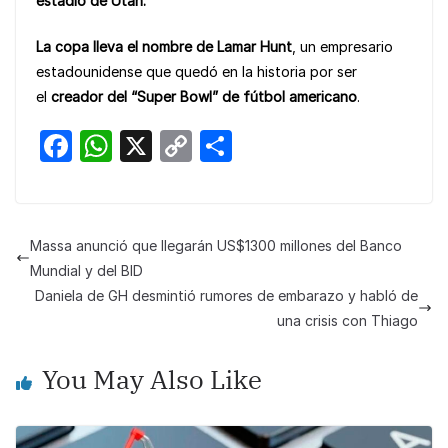
estadio de Utah.
La copa lleva el nombre de
Lamar Hunt
, un empresario
estadounidense que quedó en la historia por ser
el
creador del “Super Bowl” de fútbol americano
.
F
W
X
C
S
a
h
o
h
c
at
p
ar
e
s
y
e
Massa anunció que llegarán US$1300 millones del Banco
b
A
Li
Mundial y del BID
o
p
n
Daniela de GH desmintió rumores de embarazo y habló de
una crisis con Thiago
o
p
k
k
You May Also Like