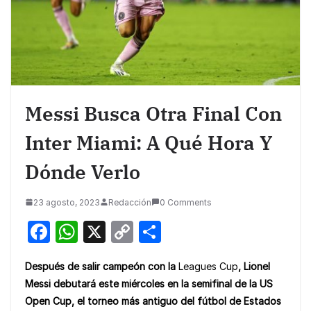
Messi Busca Otra Final Con
Inter Miami: A Qué Hora Y
Dónde Verlo
23 agosto, 2023
Redacción
0 Comments
F
W
X
C
S
a
h
o
h
Después de salir campeón con la
Leagues Cup
,
Lionel
c
at
p
ar
Messi debutará este miércoles en la semifinal de la US
e
s
y
e
Open Cup
, el torneo más antiguo del fútbol de Estados