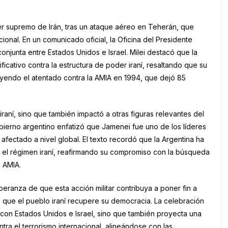
íder supremo de Irán, tras un ataque aéreo en Teherán, que
ional. En un comunicado oficial, la Oficina del Presidente
onjunta entre Estados Unidos e Israel. Milei destacó que la
icativo contra la estructura de poder iraní, resaltando que su
uyendo el atentado contra la AMIA en 1994, que dejó 85
r iraní, sino que también impactó a otras figuras relevantes del
bierno argentino enfatizó que Jamenei fue uno de los líderes
 afectado a nivel global. El texto recordó que la Argentina ha
r el régimen iraní, reafirmando su compromiso con la búsqueda
a AMIA.
eranza de que esta acción militar contribuya a poner fin a
 que el pueblo iraní recupere su democracia. La celebración
a con Estados Unidos e Israel, sino que también proyecta una
ontra el terrorismo internacional, alineándose con las