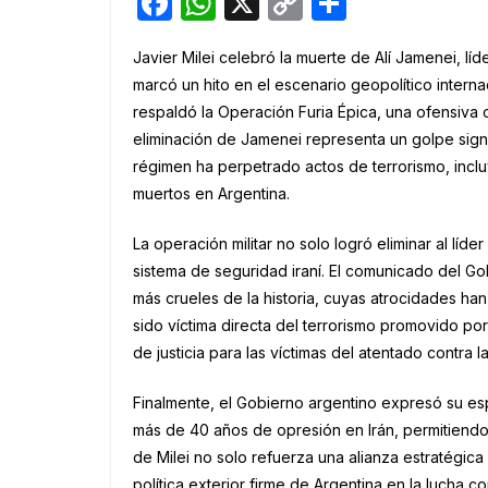
F
W
X
C
S
a
h
o
h
Javier Milei celebró la muerte de Alí Jamenei, l
c
at
p
ar
marcó un hito en el escenario geopolítico internac
e
s
y
e
respaldó la Operación Furia Épica, una ofensiva c
b
A
Li
eliminación de Jamenei representa un golpe signif
o
p
n
régimen ha perpetrado actos de terrorismo, incl
muertos en Argentina.
o
p
k
k
La operación militar no solo logró eliminar al líde
sistema de seguridad iraní. El comunicado del Go
más crueles de la historia, cuyas atrocidades han
sido víctima directa del terrorismo promovido po
de justicia para las víctimas del atentado contra l
Finalmente, el Gobierno argentino expresó su esp
más de 40 años de opresión en Irán, permitiendo
de Milei no solo refuerza una alianza estratégic
política exterior firme de Argentina en la lucha c