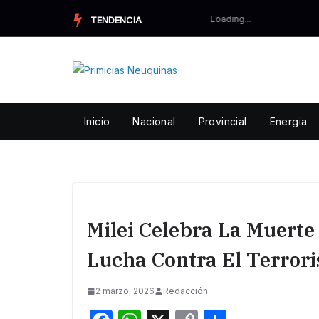
Skip
TENDENCIA
to
content
Inicio
Nacional
Provincial
Energia
Milei Celebra La Muerte
Lucha Contra El Terror
2 marzo, 2026
Redacción