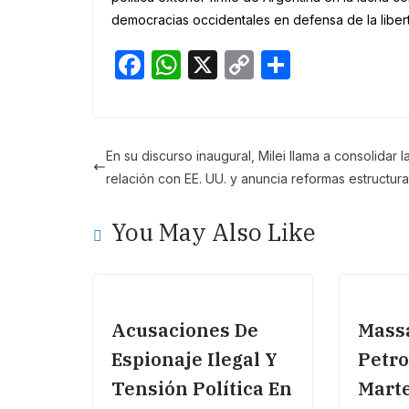
democracias occidentales en defensa de la libertad
F
W
X
C
S
a
h
o
h
c
at
p
ar
e
s
y
e
En su discurso inaugural, Milei llama a consolidar l
b
A
Li
relación con EE. UU. y anuncia reformas estructura
o
p
n
You May Also Like
o
p
k
k
Acusaciones De
Massa
Espionaje Ilegal Y
Petro
Tensión Política En
Marte