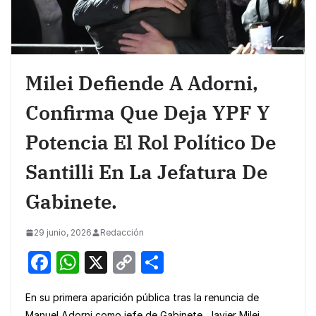
Milei Defiende A Adorni,
Confirma Que Deja YPF Y
Potencia El Rol Político De
Santilli En La Jefatura De
Gabinete.
29 junio, 2026
Redacción
F
W
X
C
S
a
h
o
h
En su primera aparición pública tras la renuncia de
c
at
p
ar
Manuel Adorni como jefe de Gabinete, Javier Milei