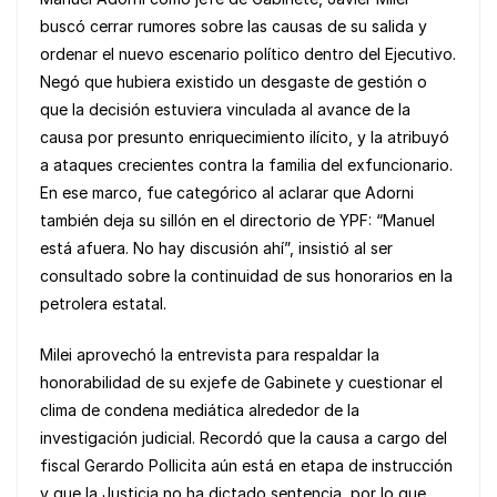
e
s
y
e
buscó cerrar rumores sobre las causas de su salida y
b
A
Li
ordenar el nuevo escenario político dentro del Ejecutivo.
o
p
n
Negó que hubiera existido un desgaste de gestión o
que la decisión estuviera vinculada al avance de la
o
p
k
causa por presunto enriquecimiento ilícito, y la atribuyó
k
a ataques crecientes contra la familia del exfuncionario.
En ese marco, fue categórico al aclarar que Adorni
también deja su sillón en el directorio de YPF: “Manuel
está afuera. No hay discusión ahí”, insistió al ser
consultado sobre la continuidad de sus honorarios en la
petrolera estatal.
Milei aprovechó la entrevista para respaldar la
honorabilidad de su exjefe de Gabinete y cuestionar el
clima de condena mediática alrededor de la
investigación judicial. Recordó que la causa a cargo del
fiscal Gerardo Pollicita aún está en etapa de instrucción
y que la Justicia no ha dictado sentencia, por lo que