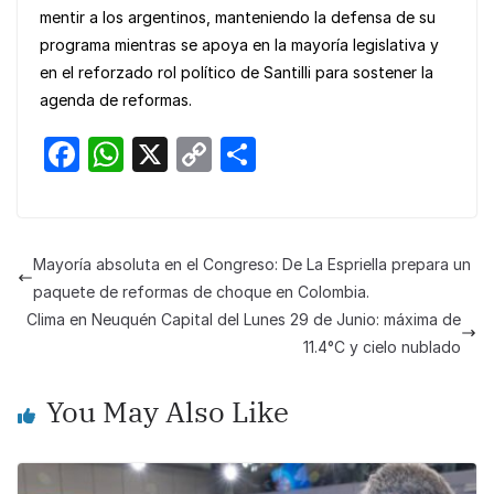
mentir a los argentinos, manteniendo la defensa de su
programa mientras se apoya en la mayoría legislativa y
en el reforzado rol político de Santilli para sostener la
agenda de reformas.
F
W
X
C
S
a
h
o
h
c
at
p
ar
e
s
y
e
Mayoría absoluta en el Congreso: De La Espriella prepara un
b
A
Li
paquete de reformas de choque en Colombia.
o
p
n
Clima en Neuquén Capital del Lunes 29 de Junio: máxima de
11.4°C y cielo nublado
o
p
k
k
You May Also Like