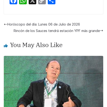
F
W
X
C
S
a
h
o
h
c
at
p
ar
e
s
y
e
Horóscopo del día: Lunes 06 de Julio de 2026
b
A
Li
Rincón de los Sauces tendrá estación YPF más grande
o
p
n
You May Also Like
o
p
k
k