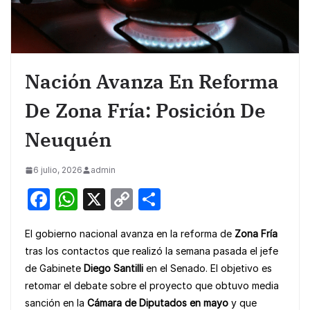
Nación Avanza En Reforma
De Zona Fría: Posición De
Neuquén
6 julio, 2026
admin
F
W
X
C
S
a
h
o
h
El gobierno nacional avanza en la reforma de
Zona Fría
c
at
p
ar
tras los contactos que realizó la semana pasada el jefe
e
s
y
e
de Gabinete
Diego Santilli
en el Senado. El objetivo es
b
A
Li
retomar el debate sobre el proyecto que obtuvo media
o
p
n
sanción en la
Cámara de Diputados en mayo
y que