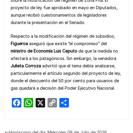
sobre la modificación del régimen de Zona Fría. El
proyecto de ley fue aprobado en mayo en Diputados,
aunque recibió cuestionamientos de legisladores
durante la presentación en el Senado.
Respecto a la modificación del régimen de subsidios,
Figueroa
aseguró que existe “el compromiso” del
ministro de Economía Luis Caputo
de que la medida no
afectará a los patagónicos. Sin embargo, la senadora
Julieta Corroza
advirtió que el tema debía analizarse,
particularmente el artículo segundo del proyecto de ley,
donde el descuento del 50 por ciento para usuarios de
gas quedará a decisión del Poder Ejecutivo Nacional.
F
W
X
C
S
a
h
o
h
c
at
p
ar
e
s
y
e
Horóscopo del día: Miércoles 08 de Julio de 2026