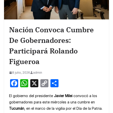
Nación Convoca Cumbre
De Gobernadores:
Participará Rolando
Figueroa
8 julio, 2026
admin
F
W
X
C
S
a
h
o
h
El gobierno del presidente
Javier Milei
convocó a los
c
at
p
ar
gobernadores para este miércoles a una cumbre en
e
s
y
e
Tucumán
, en el marco de la vigilia por el Día de la Patria.