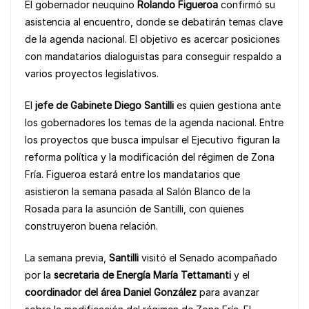
b
A
Li
El gobernador neuquino
Rolando Figueroa
confirmó su
o
p
n
asistencia al encuentro, donde se debatirán temas clave
de la agenda nacional. El objetivo es acercar posiciones
o
p
k
con mandatarios dialoguistas para conseguir respaldo a
k
varios proyectos legislativos.
El
jefe de Gabinete Diego Santilli
es quien gestiona ante
los gobernadores los temas de la agenda nacional. Entre
los proyectos que busca impulsar el Ejecutivo figuran la
reforma política y la modificación del régimen de Zona
Fría. Figueroa estará entre los mandatarios que
asistieron la semana pasada al Salón Blanco de la
Rosada para la asunción de Santilli, con quienes
construyeron buena relación.
La semana previa,
Santilli
visitó el Senado acompañado
por la
secretaria de Energía María Tettamanti
y el
coordinador del área Daniel González
para avanzar