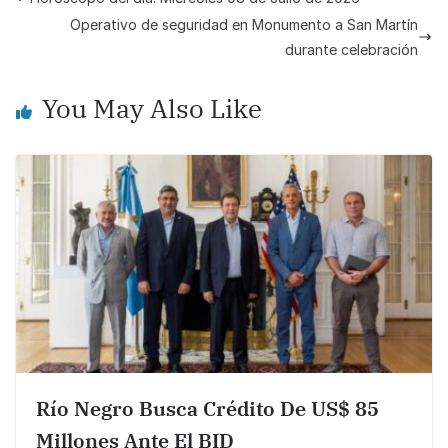
b
A
Li
Operativo de seguridad en Monumento a San Martín
o
p
n
durante celebración
o
p
k
You May Also Like
k
Río Negro Busca Crédito De US$ 85
Millones Ante El BID