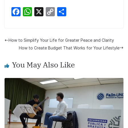
F
W
X
C
S
a
h
o
h
c
at
p
ar
e
s
y
e
How to Simplify Your Life for Greater Peace and Clarity
b
A
Li
How to Create Budget That Works for Your Lifestyle
o
p
n
You May Also Like
o
p
k
k