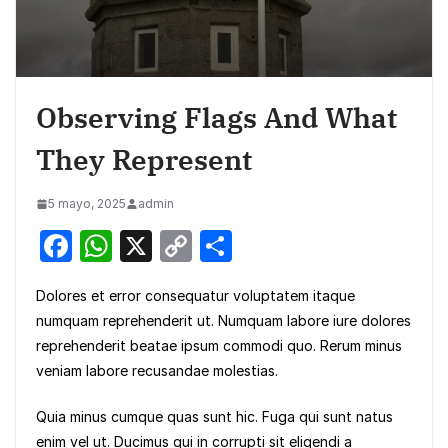
Observing Flags And What
They Represent
5 mayo, 2025
admin
F
W
X
C
S
a
h
o
h
Dolores et error consequatur voluptatem itaque
c
at
p
ar
numquam reprehenderit ut. Numquam labore iure dolores
e
s
y
e
reprehenderit beatae ipsum commodi quo. Rerum minus
b
A
Li
veniam labore recusandae molestias.
o
p
n
Quia minus cumque quas sunt hic. Fuga qui sunt natus
o
p
k
enim vel ut. Ducimus qui in corrupti sit eligendi a