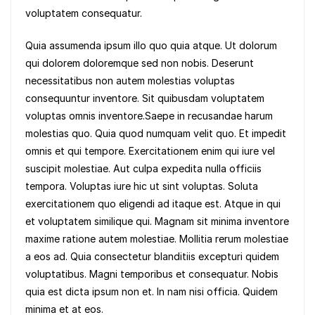
k
voluptatem consequatur.
Quia assumenda ipsum illo quo quia atque. Ut dolorum
qui dolorem doloremque sed non nobis. Deserunt
necessitatibus non autem molestias voluptas
consequuntur inventore. Sit quibusdam voluptatem
voluptas omnis inventore.Saepe in recusandae harum
molestias quo. Quia quod numquam velit quo. Et impedit
omnis et qui tempore. Exercitationem enim qui iure vel
suscipit molestiae. Aut culpa expedita nulla officiis
tempora. Voluptas iure hic ut sint voluptas. Soluta
exercitationem quo eligendi ad itaque est. Atque in qui
et voluptatem similique qui. Magnam sit minima inventore
maxime ratione autem molestiae. Mollitia rerum molestiae
a eos ad. Quia consectetur blanditiis excepturi quidem
voluptatibus. Magni temporibus et consequatur. Nobis
quia est dicta ipsum non et. In nam nisi officia. Quidem
minima et at eos.