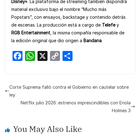
Disney+
. La plataforma de streaming también dispondrá
material exclusivo bajo el nombre “Mucho más
Popstars”, con ensayos, backstage y contenido detrás
de escenas. La producción está a cargo de
Telefe
y
RGB Entertainment
, la misma compañía responsable de
la edición original que dio origen a
Bandana
.
F
W
X
C
S
a
h
o
h
c
at
p
ar
e
s
y
e
Corte Suprema falló contra el Gobierno en cautelar sobre
b
A
Li
ley
o
p
n
Netflix julio 2026: estrenos imprescindibles con Enola
Holmes 3
o
p
k
k
You May Also Like