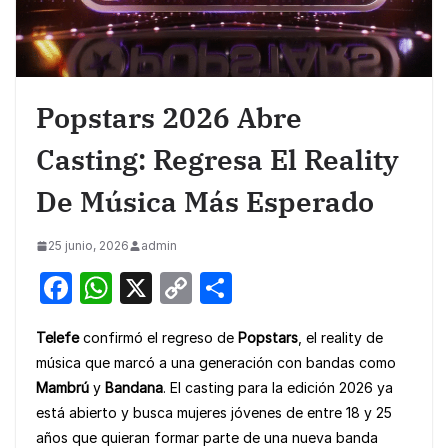
Popstars 2026 Abre
Casting: Regresa El Reality
De Música Más Esperado
25 junio, 2026
admin
F
W
X
C
S
a
h
o
h
Telefe
confirmó el regreso de
Popstars
, el reality de
c
at
p
ar
música que marcó a una generación con bandas como
e
s
y
e
Mambrú
y
Bandana
. El casting para la edición 2026 ya
b
A
Li
está abierto y busca mujeres jóvenes de entre 18 y 25
o
p
n
años que quieran formar parte de una nueva banda