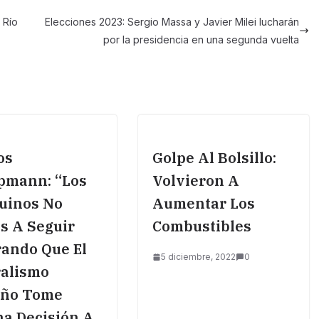
 Río
Elecciones 2023: Sergio Massa y Javier Milei lucharán
por la presidencia en una segunda vuelta
os
Golpe Al Bolsillo:
pmann: “los
Volvieron A
uinos No
Aumentar Los
s A Seguir
Combustibles
ando Que El
5 diciembre, 2022
0
ralismo
eño Tome
a Decisión A