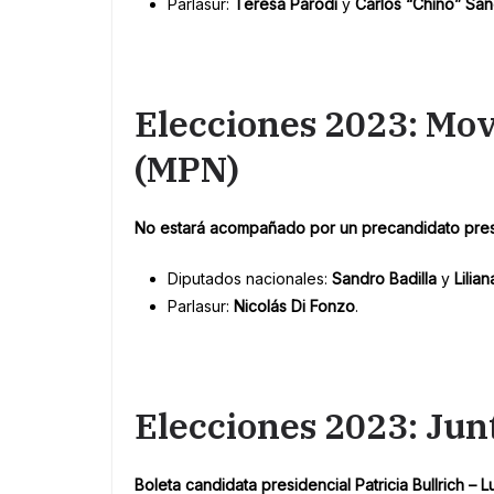
Parlasur:
Teresa Parodi
y
Carlos “Chino” Sá
Elecciones 2023: Mo
(MPN)
No estará acompañado por un precandidato pres
Diputados nacionales:
Sandro Badilla
y
Lilian
Parlasur:
Nicolás Di Fonzo
.
Elecciones 2023: Jun
Boleta candidata presidencial Patricia Bullrich – Lu