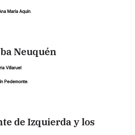
na María Aquín
.
riba Neuquén
ia Villaruel
tín Pedemonte
.
te de Izquierda y los