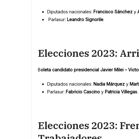
Diputados nacionales:
Francisco Sánchez
y
A
Parlasur:
Leandro Signorile
.
Elecciones 2023: Ar
B
oleta candidato presidencial Javier Milei – Victor
Diputados nacionales:
Nadia Márquez
y
Mar
Parlasur:
Fabricio Cascino
y
Patricia Villegas
.
Elecciones 2023: Fren
Trabajadores