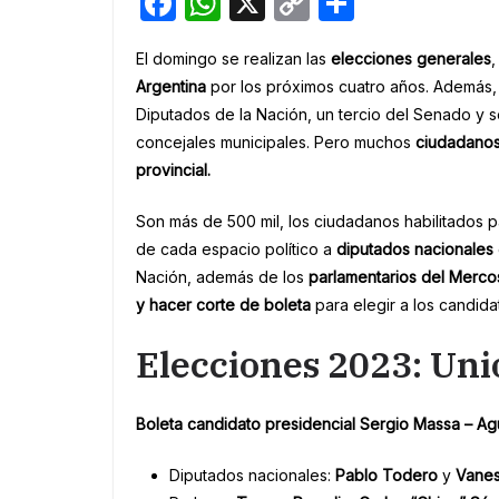
F
W
X
C
S
a
h
o
h
El domingo se realizan las
elecciones generales
,
c
at
p
ar
Argentina
por los próximos cuatro años. Además, 
e
s
y
e
Diputados de la Nación, un tercio del Senado y s
b
A
Li
concejales municipales. Pero muchos
ciudadanos
o
p
n
provincial.
o
p
k
Son más de 500 mil, los ciudadanos habilitados p
k
de cada espacio político a
diputados nacionales
Nación, además de los
parlamentarios del Merco
y hacer corte de boleta
para elegir a los candida
Elecciones 2023: Unió
Boleta candidato presidencial Sergio Massa – Agu
Diputados nacionales:
Pablo Todero
y
Vanes