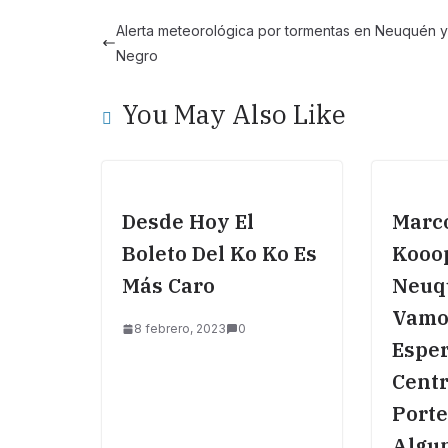
e
s
y
e
Alerta meteorológica por tormentas en Neuquén y
b
A
Li
Negro
o
p
n
You May Also Like
o
p
k
k
Desde Hoy El
Marc
Boleto Del Ko Ko Es
Kooo
Más Caro
Neuq
Vamo
8 febrero, 2023
0
Esper
Cent
Port
Algun