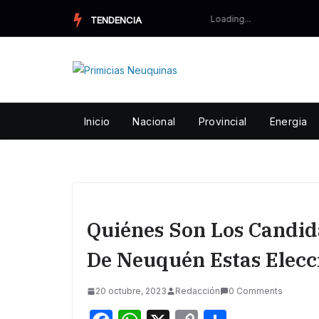
Skip
TENDENCIA
to
content
Inicio
Nacional
Provincial
Energia
Quiénes Son Los Candid
De Neuquén Estas Elecc
20 octubre, 2023
Redacción
0 Comments