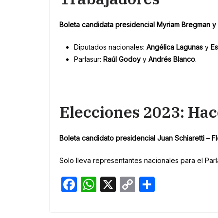
Boleta candidata presidencial Myriam Bregman y
Diputados nacionales:
Angélica Lagunas
y
Es
Parlasur:
Raúl Godoy
y
Andrés Blanco
.
Elecciones 2023: Hac
Boleta candidato presidencial Juan Schiaretti – 
Solo lleva representantes nacionales para el Par
F
W
X
C
S
a
h
o
h
c
at
p
ar