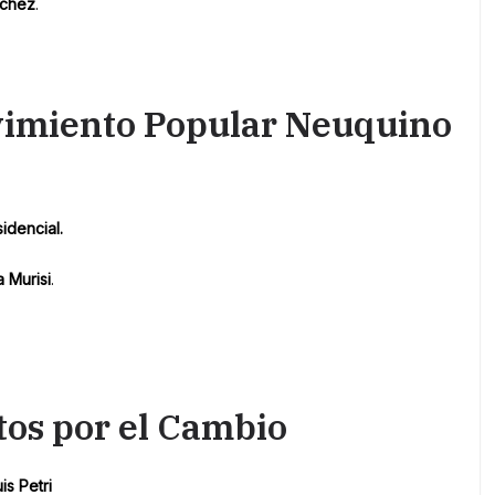
nchez
.
vimiento Popular Neuquino
idencial.
a Murisi
.
tos por el Cambio
is Petri