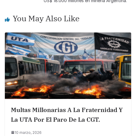
US$ 18.000 millones en minería Argentina.
o
p
k
k
You May Also Like
Multas Millonarias A La Fraternidad Y
La UTA Por El Paro De La CGT.
10 marzo, 2026