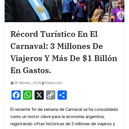
Récord Turístico En El
Carnaval: 3 Millones De
Viajeros Y Más De $1 Billón
En Gastos.
18 febrero, 2026
Redacción
F
W
X
C
S
a
h
o
h
El reciente fin de semana de Carnaval se ha consolidado
c
at
p
ar
como un motor clave para la economía argentina,
e
s
y
e
registrando cifras históricas de 3 millones de viajeros y