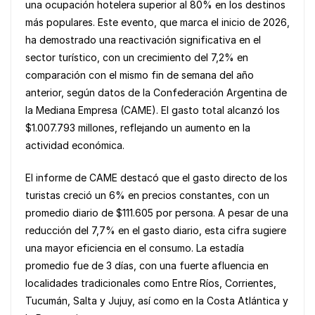
b
A
Li
una ocupación hotelera superior al 80% en los destinos
o
p
n
más populares. Este evento, que marca el inicio de 2026,
ha demostrado una reactivación significativa en el
o
p
k
sector turístico, con un crecimiento del 7,2% en
k
comparación con el mismo fin de semana del año
anterior, según datos de la Confederación Argentina de
la Mediana Empresa (CAME). El gasto total alcanzó los
$1.007.793 millones, reflejando un aumento en la
actividad económica.
El informe de CAME destacó que el gasto directo de los
turistas creció un 6% en precios constantes, con un
promedio diario de $111.605 por persona. A pesar de una
reducción del 7,7% en el gasto diario, esta cifra sugiere
una mayor eficiencia en el consumo. La estadía
promedio fue de 3 días, con una fuerte afluencia en
localidades tradicionales como Entre Ríos, Corrientes,
Tucumán, Salta y Jujuy, así como en la Costa Atlántica y