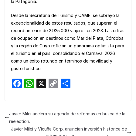
la Patagonia.
Desde la Secretaría de Turismo y CAME, se subrayó la
excepcionalidad de estos resultados, que superan el
récord anterior de 2.925.000 viajeros en 2023. Las cifras
de ocupación en destinos como Mar del Plata, Córdoba
y la región de Cuyo reflejan un panorama optimista para
el turismo en el país, consolidando el Carnaval 2026
como un éxito rotundo en términos de movilidad y
gasto turístico.
F
W
X
C
S
a
h
o
h
c
at
p
ar
e
s
y
e
Javier Milei acelera su agenda de reformas en busca de la
b
A
Li
reelection.
o
p
n
Javier Milei y Vicuña Corp. anuncian inversión histórica de