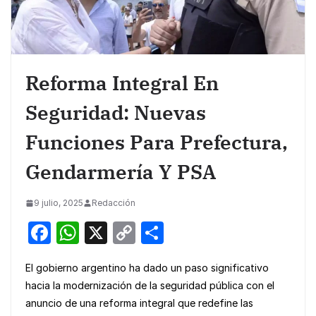
Reforma Integral En
Seguridad: Nuevas
Funciones Para Prefectura,
Gendarmería Y PSA
9 julio, 2025
Redacción
F
W
X
C
S
a
h
o
h
El gobierno argentino ha dado un paso significativo
c
at
p
ar
hacia la modernización de la seguridad pública con el
e
s
y
e
anuncio de una reforma integral que redefine las