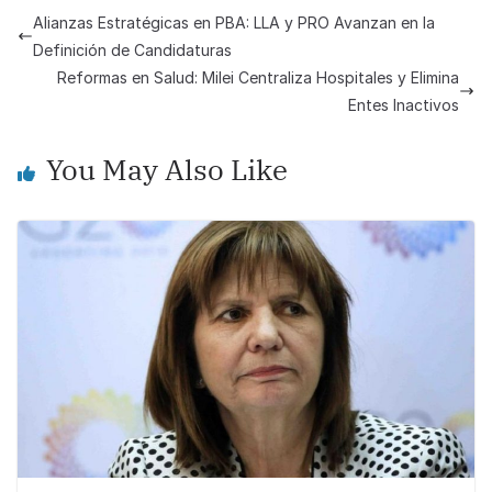
e
s
y
e
Alianzas Estratégicas en PBA: LLA y PRO Avanzan en la
b
A
Li
Definición de Candidaturas
o
p
n
Reformas en Salud: Milei Centraliza Hospitales y Elimina
Entes Inactivos
o
p
k
k
You May Also Like