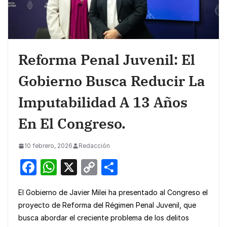
Reforma Penal Juvenil: El
Gobierno Busca Reducir La
Imputabilidad A 13 Años
En El Congreso.
10 febrero, 2026
Redacción
F
W
X
C
S
a
h
o
h
El Gobierno de Javier Milei ha presentado al Congreso el
c
at
p
ar
proyecto de Reforma del Régimen Penal Juvenil, que
e
s
y
e
busca abordar el creciente problema de los delitos