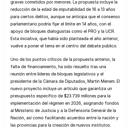
b
A
Li
graves cometidos por menores. La propuesta incluye la
o
p
n
reducción de la edad de imputabilidad de 16 a 13 años
para ciertos delitos, aunque se anticipa que el consenso
o
p
k
parlamentario podría fijar el límite en 14 años, con el
k
apoyo de bloques dialoguistas como el PRO y la UCR.
Esta iniciativa, que había sido planteada el año anterior,
vuelve a poner el tema en el centro del debate público.
Uno de los puntos críticos de la propuesta anterior, la
falta de financiamiento, ha sido resuelto tras una
reunión entre líderes de bloques legislativos y el
presidente de la Cámara de Diputados, Martín Menem. El
nuevo proyecto incluye un artículo que garantiza un
presupuesto específico de $23.739 millones para la
implementación del régimen en 2026, asignando fondos
al Ministerio de Justicia y a la Defensoría General de la
Nación, así como facilitando acuerdos entre la nación y
las provincias para la creación de nuevos institutos.