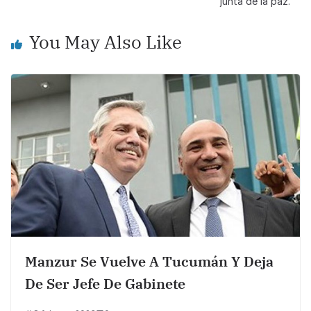
junta de la paz.
o
p
k
k
You May Also Like
Manzur Se Vuelve A Tucumán Y Deja
De Ser Jefe De Gabinete