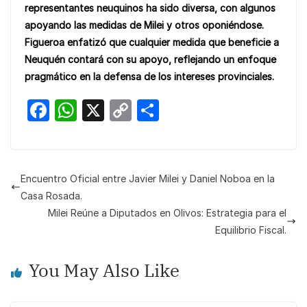
representantes neuquinos ha sido diversa, con algunos
apoyando las medidas de Milei y otros oponiéndose.
Figueroa enfatizó que cualquier medida que beneficie a
Neuquén contará con su apoyo, reflejando un enfoque
pragmático en la defensa de los intereses provinciales.
F
W
X
C
S
a
h
o
h
c
at
p
ar
e
s
y
e
Encuentro Oficial entre Javier Milei y Daniel Noboa en la
b
A
Li
Casa Rosada.
o
p
n
Milei Reúne a Diputados en Olivos: Estrategia para el
Equilibrio Fiscal.
o
p
k
k
You May Also Like