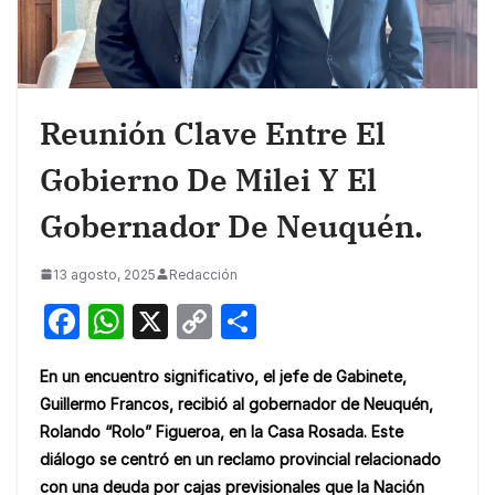
Reunión Clave Entre El
Gobierno De Milei Y El
Gobernador De Neuquén.
13 agosto, 2025
Redacción
F
W
X
C
S
a
h
o
h
En un encuentro significativo, el jefe de Gabinete,
c
at
p
ar
Guillermo Francos, recibió al gobernador de Neuquén,
e
s
y
e
Rolando “Rolo” Figueroa, en la Casa Rosada. Este
b
A
Li
diálogo se centró en un reclamo provincial relacionado
con una deuda por cajas previsionales que la Nación