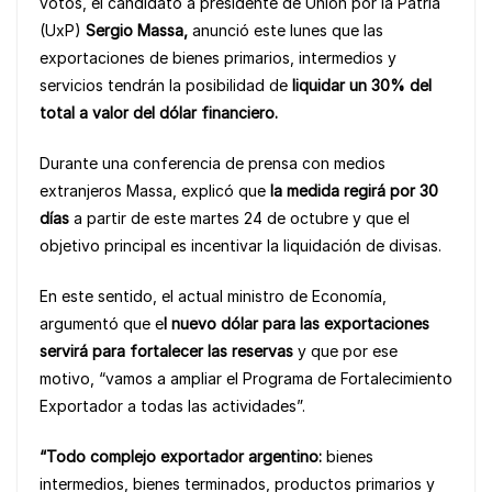
votos, el candidato a presidente de Unión por la Patria
e
s
y
e
(UxP)
Sergio Massa,
anunció este lunes que las
b
A
Li
exportaciones de bienes primarios, intermedios y
o
p
n
servicios tendrán la posibilidad de
liquidar un 30% del
total a valor del dólar financiero.
o
p
k
k
Durante una conferencia de prensa con medios
extranjeros Massa, explicó que
la medida regirá por 30
días
a partir de este martes 24 de octubre y que el
objetivo principal es incentivar la liquidación de divisas.
En este sentido, el actual ministro de Economía,
argumentó que e
l nuevo dólar para las exportaciones
servirá para fortalecer las reservas
y que por ese
motivo, “vamos a ampliar el Programa de Fortalecimiento
Exportador a todas las actividades”.
“Todo complejo exportador argentino:
bienes
intermedios, bienes terminados, productos primarios y