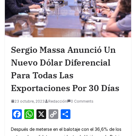
Sergio Massa Anunció Un
Nuevo Dólar Diferencial
Para Todas Las
Exportaciones Por 30 Días
23 octubre, 2023
Redacción
0 Comments
F
W
X
C
S
a
h
o
h
Después de meterse en el balotaje con el 36,6% de los
c
at
p
ar