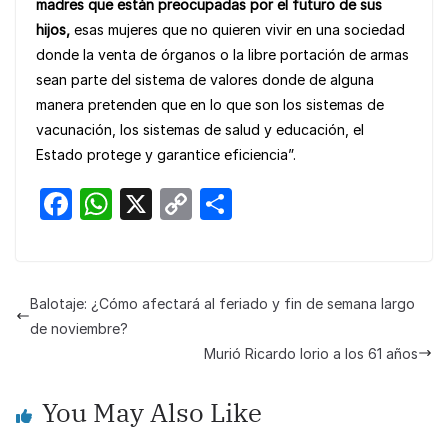
madres que están preocupadas por el futuro de sus
hijos,
esas mujeres que no quieren vivir en una sociedad
donde la venta de órganos o la libre portación de armas
sean parte del sistema de valores donde de alguna
manera pretenden que en lo que son los sistemas de
vacunación, los sistemas de salud y educación, el
Estado protege y garantice eficiencia”.
F
W
X
C
S
a
h
o
h
c
at
p
ar
e
s
y
e
Balotaje: ¿Cómo afectará al feriado y fin de semana largo
b
A
Li
de noviembre?
o
p
n
Murió Ricardo Iorio a los 61 años
o
p
k
You May Also Like
k