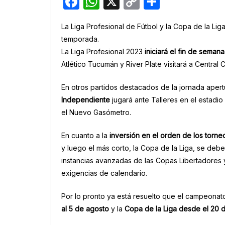
F
W
X
C
S
a
h
o
h
La Liga Profesional de Fútbol y la Copa de la Lig
c
at
p
ar
temporada.
e
s
y
e
La Liga Profesional 2023
iniciará el fin de seman
b
A
Li
Atlético Tucumán y River Plate visitará a Central
o
p
n
En otros partidos destacados de la jornada apert
o
p
k
Independiente
jugará ante Talleres en el estadi
k
el Nuevo Gasómetro.
En cuanto a la
inversión en el orden de los torne
y luego el más corto, la Copa de la Liga, se debe
instancias avanzadas de las Copas Libertadores
exigencias de calendario.
Por lo pronto ya está resuelto que el campeonat
al 5 de agosto
y la
Copa de la Liga desde el 20 d