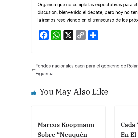
Orgánica que no cumple las expectativas para el
discusión, bienvenido el debate, pero hoy no te
la iremos resolviendo en el transcurso de los próx
F
W
X
C
S
a
h
o
h
c
at
p
ar
e
s
y
e
Fondos nacionales caen para el gobierno de Rola
b
A
Li
Figueroa
o
p
n
You May Also Like
o
p
k
k
Marcos Koopmann
Cada 
Sobre “Neuquén
En El