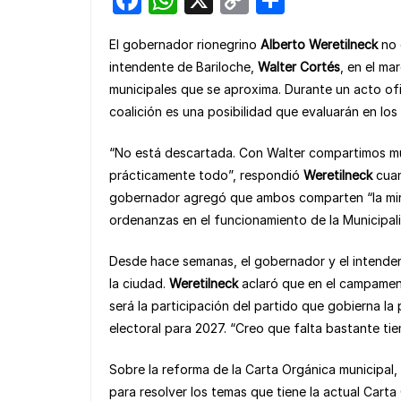
a
h
o
h
El gobernador rionegrino
Alberto Weretilneck
no 
c
at
p
ar
intendente de Bariloche,
Walter Cortés
, en el ma
e
s
y
e
municipales que se aproxima. Durante un acto ofic
b
A
Li
coalición es una posibilidad que evaluarán en los
o
p
n
“No está descartada. Con Walter compartimos muc
o
p
k
prácticamente todo”, respondió
Weretilneck
cuan
k
gobernador agregó que ambos comparten “la mirad
ordenanzas en el funcionamiento de la Municipal
Desde hace semanas, el gobernador y el intende
la ciudad.
Weretilneck
aclaró que en el campame
será la participación del partido que gobierna la
electoral para 2027. “Creo que falta bastante ti
Sobre la reforma de la Carta Orgánica municipal
para resolver los temas que tiene la actual Cart