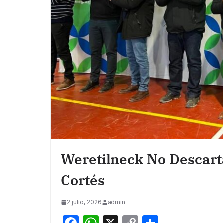
Weretilneck No Descarta
Cortés
2 julio, 2026
admin
F
W
X
C
S