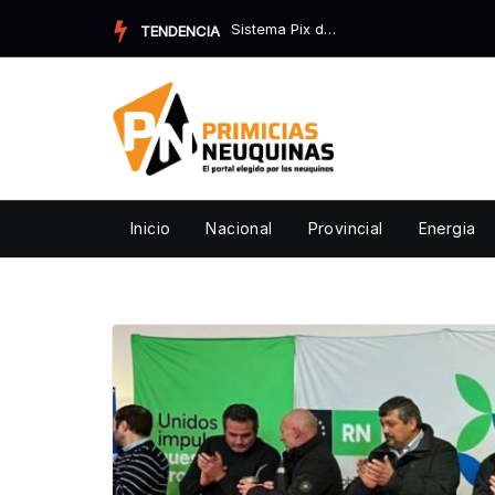
Skip
Sistema Pix de Brasil: por qué Trump lo ve como amenaza
TENDENCIA
to
content
Inicio
Nacional
Provincial
Energia