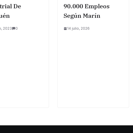
trial De
90.000 Empleos
uén
Según Marín
o, 2023
0
14 julio, 2026