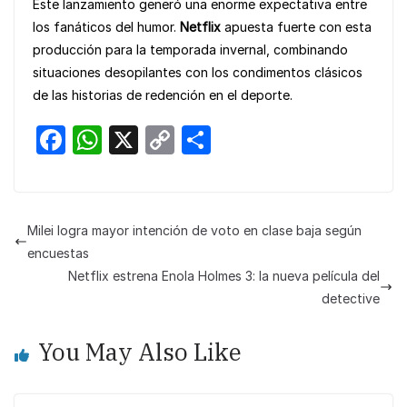
Este lanzamiento generó una enorme expectativa entre
los fanáticos del humor.
Netflix
apuesta fuerte con esta
producción para la temporada invernal, combinando
situaciones desopilantes con los condimentos clásicos
de las historias de redención en el deporte.
F
W
X
C
S
a
h
o
h
c
at
p
ar
e
s
y
e
Milei logra mayor intención de voto en clase baja según
b
A
Li
encuestas
o
p
n
Netflix estrena Enola Holmes 3: la nueva película del
detective
o
p
k
k
You May Also Like