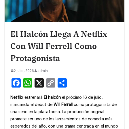
El Halcón Llega A Netflix
Con Will Ferrell Como
Protagonista
2 julio, 2026
admin
F
W
X
C
S
a
h
o
h
Netflix
estrenará
El halcón
el próximo 16 de julio,
c
at
p
ar
marcando el debut de
Will Ferrell
como protagonista de
e
s
y
e
una serie en la plataforma. La producción original
b
A
Li
promete ser uno de los lanzamientos de comedia más
o
p
n
esperados del año, con una trama centrada en el mundo