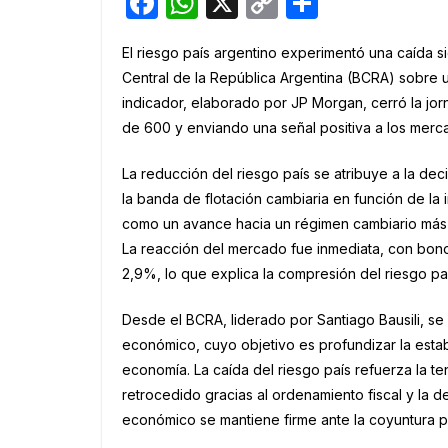
F
W
X
C
S
a
h
o
h
El riesgo país argentino experimentó una caída si
c
at
p
ar
Central de la República Argentina (BCRA) sobre 
e
s
y
e
indicador, elaborado por JP Morgan, cerró la j
b
A
Li
de 600 y enviando una señal positiva a los merca
o
p
n
La reducción del riesgo país se atribuye a la de
o
p
k
la banda de flotación cambiaria en función de la i
k
como un avance hacia un régimen cambiario más pr
La reacción del mercado fue inmediata, con bon
2,9%, lo que explica la compresión del riesgo pa
Desde el BCRA, liderado por Santiago Bausili, se 
económico, cuyo objetivo es profundizar la estab
economía. La caída del riesgo país refuerza la t
retrocedido gracias al ordenamiento fiscal y la 
económico se mantiene firme ante la coyuntura pol