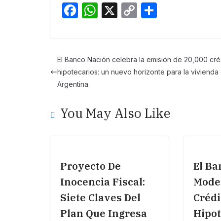
F
W
X
C
S
a
h
o
h
c
at
p
ar
e
s
y
e
El Banco Nación celebra la emisión de 20,000 cré
b
A
Li
hipotecarios: un nuevo horizonte para la vivienda
o
p
n
Argentina.
o
p
k
You May Also Like
k
Proyecto De
El Ba
Inocencia Fiscal:
Moder
Siete Claves Del
Crédi
Plan Que Ingresa
Hipot