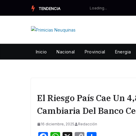
Skip
TENDENCIA
to
content
Inicio
Nacional
Provincial
Energia
El Riesgo País Cae Un 4
Cambiaria Del Banco Ce
16 diciembre, 2025
Redacción