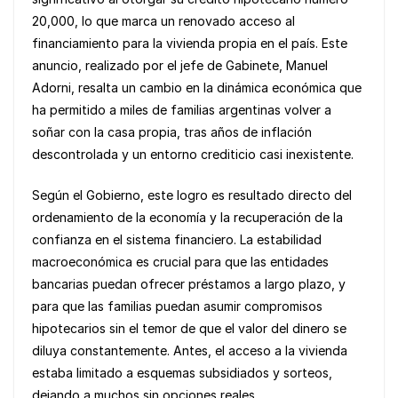
e
s
y
e
20,000, lo que marca un renovado acceso al
b
A
Li
financiamiento para la vivienda propia en el país. Este
o
p
n
anuncio, realizado por el jefe de Gabinete, Manuel
Adorni, resalta un cambio en la dinámica económica que
o
p
k
ha permitido a miles de familias argentinas volver a
k
soñar con la casa propia, tras años de inflación
descontrolada y un entorno crediticio casi inexistente.
Según el Gobierno, este logro es resultado directo del
ordenamiento de la economía y la recuperación de la
confianza en el sistema financiero. La estabilidad
macroeconómica es crucial para que las entidades
bancarias puedan ofrecer préstamos a largo plazo, y
para que las familias puedan asumir compromisos
hipotecarios sin el temor de que el valor del dinero se
diluya constantemente. Antes, el acceso a la vivienda
estaba limitado a esquemas subsidiados y sorteos,
dejando a muchos sin opciones reales.