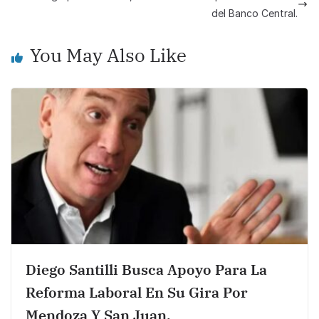
o
p
n
del Banco Central.
o
p
k
k
You May Also Like
Diego Santilli Busca Apoyo Para La
Reforma Laboral En Su Gira Por
Mendoza Y San Juan.