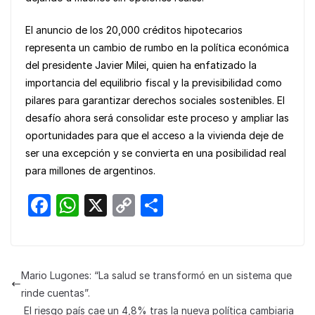
El anuncio de los 20,000 créditos hipotecarios
representa un cambio de rumbo en la política económica
del presidente Javier Milei, quien ha enfatizado la
importancia del equilibrio fiscal y la previsibilidad como
pilares para garantizar derechos sociales sostenibles. El
desafío ahora será consolidar este proceso y ampliar las
oportunidades para que el acceso a la vivienda deje de
ser una excepción y se convierta en una posibilidad real
para millones de argentinos.
F
W
X
C
S
a
h
o
h
c
at
p
ar
e
s
y
e
Mario Lugones: “La salud se transformó en un sistema que
b
A
Li
rinde cuentas”.
El riesgo país cae un 4,8% tras la nueva política cambiaria