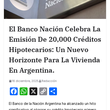
El Banco Nación Celebra La
Emisión De 20,000 Créditos
Hipotecarios: Un Nuevo
Horizonte Para La Vivienda
En Argentina.
16 diciembre, 2025
Redacción
F
W
X
C
S
a
h
o
h
El Banco de la Nación Argentina ha alcanzado un hito
c
at
p
ar
significativo al otorgar su crédito hipotecario número