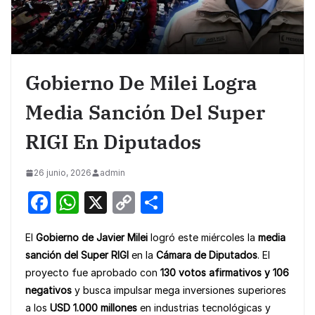
Gobierno De Milei Logra
Media Sanción Del Super
RIGI En Diputados
26 junio, 2026
admin
F
W
X
C
S
a
h
o
h
El
Gobierno de Javier Milei
logró este miércoles la
media
c
at
p
ar
sanción del Super RIGI
en la
Cámara de Diputados
. El
e
s
y
e
proyecto fue aprobado con
130 votos afirmativos y 106
b
A
Li
negativos
y busca impulsar mega inversiones superiores
o
p
n
a los
USD 1.000 millones
en industrias tecnológicas y