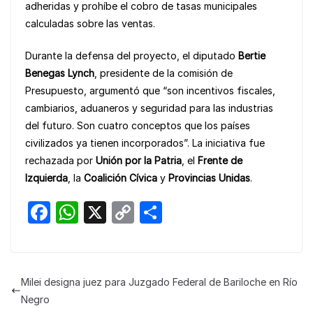
adheridas y prohíbe el cobro de tasas municipales
calculadas sobre las ventas.
Durante la defensa del proyecto, el diputado
Bertie
Benegas Lynch
, presidente de la comisión de
Presupuesto, argumentó que “son incentivos fiscales,
cambiarios, aduaneros y seguridad para las industrias
del futuro. Son cuatro conceptos que los países
civilizados ya tienen incorporados”. La iniciativa fue
rechazada por
Unión por la Patria
, el
Frente de
Izquierda
, la
Coalición Cívica
y
Provincias Unidas
.
F
W
X
C
S
a
h
o
h
c
at
p
ar
e
s
y
e
Milei designa juez para Juzgado Federal de Bariloche en Río
b
A
Li
Negro