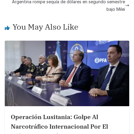
o
p
n
Argentina rompe sequía de dólares en segundo semestre
bajo Milei
o
p
k
k
You May Also Like
Operación Lusitania: Golpe Al
Narcotráfico Internacional Por El