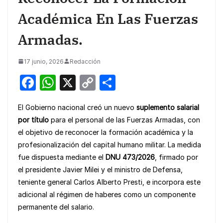
Académica En Las Fuerzas
Armadas.
17 junio, 2026
Redacción
F
W
X
C
S
a
h
o
h
El Gobierno nacional creó un nuevo
suplemento salarial
c
at
p
ar
por título
para el personal de las Fuerzas Armadas, con
e
s
y
e
el objetivo de reconocer la formación académica y la
b
A
Li
profesionalización del capital humano militar. La medida
o
p
n
fue dispuesta mediante el
DNU 473/2026
, firmado por
el presidente Javier Milei y el ministro de Defensa,
o
p
k
teniente general Carlos Alberto Presti, e incorpora este
k
adicional al régimen de haberes como un componente
permanente del salario.