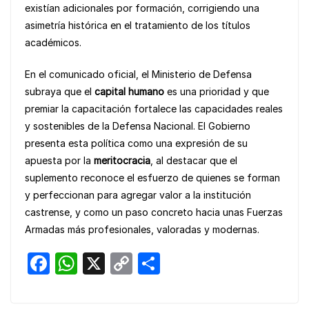
existían adicionales por formación, corrigiendo una
asimetría histórica en el tratamiento de los títulos
académicos.
En el comunicado oficial, el Ministerio de Defensa
subraya que el
capital humano
es una prioridad y que
premiar la capacitación fortalece las capacidades reales
y sostenibles de la Defensa Nacional. El Gobierno
presenta esta política como una expresión de su
apuesta por la
meritocracia
, al destacar que el
suplemento reconoce el esfuerzo de quienes se forman
y perfeccionan para agregar valor a la institución
castrense, y como un paso concreto hacia unas Fuerzas
Armadas más profesionales, valoradas y modernas.
F
W
X
C
S
a
h
o
h
c
at
p
ar