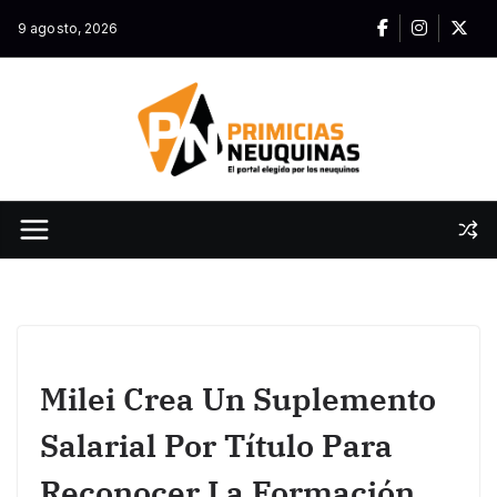
Skip
9 agosto, 2026
to
content
Milei Crea Un Suplemento
Salarial Por Título Para
Reconocer La Formación