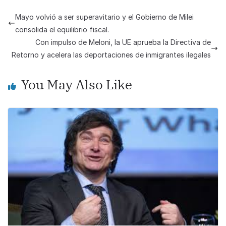
e
s
y
e
Mayo volvió a ser superavitario y el Gobierno de Milei
b
A
Li
consolida el equilibrio fiscal.
o
p
n
Con impulso de Meloni, la UE aprueba la Directiva de
Retorno y acelera las deportaciones de inmigrantes ilegales
o
p
k
k
You May Also Like