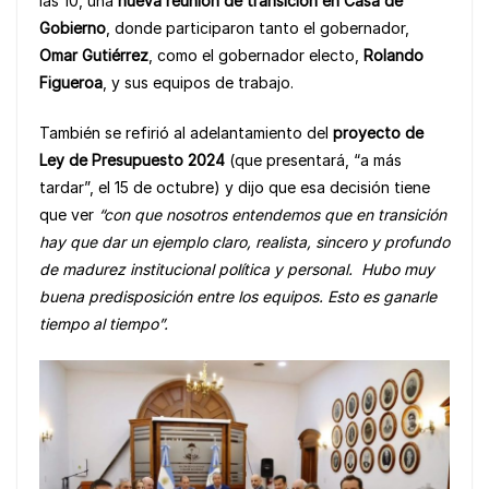
las 10, una
nueva reunión de transición en Casa de
e
s
y
e
Gobierno
, donde participaron tanto el gobernador,
b
A
Li
Omar Gutiérrez
, como el gobernador electo,
Rolando
o
p
n
Figueroa
, y sus equipos de trabajo.
o
p
k
También se refirió al adelantamiento del
proyecto de
k
Ley de Presupuesto 2024
(que presentará, “a más
tardar”, el 15 de octubre) y dijo que esa decisión tiene
que ver
“con que nosotros entendemos que en transición
hay que dar un ejemplo claro, realista, sincero y profundo
de madurez institucional política y personal. Hubo muy
buena predisposición entre los equipos. Esto es ganarle
tiempo al tiempo”.