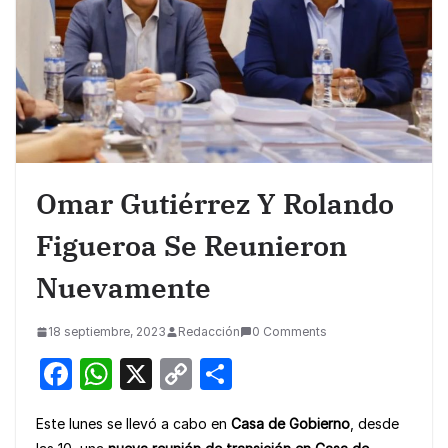
Omar Gutiérrez Y Rolando
Figueroa Se Reunieron
Nuevamente
18 septiembre, 2023
Redacción
0 Comments
F
W
X
C
S
a
h
o
h
Este lunes se llevó a cabo en
Casa de Gobierno
, desde
c
at
p
ar