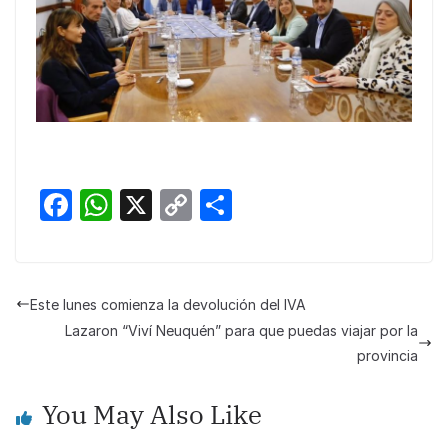
F
W
X
C
S
a
h
o
h
c
at
p
ar
e
s
y
e
Este lunes comienza la devolución del IVA
b
A
Li
Lazaron “Viví Neuquén” para que puedas viajar por la
o
p
n
provincia
o
p
k
You May Also Like
k