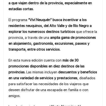
b
A
Li
a que viajen dentro de la provincia, especialmente en
o
p
n
estadías cortas.
o
p
k
El programa
“Viví Neuquén” busca incentivar a los
k
residentes neuquinos, del Alto Valle y de Río Negro a
explorar los numerosos destinos turísticos
que ofrece la
provincia, a través de una
amplia gama de promociones
en alojamiento, gastronomía, excursiones, paseos y
transporte, entre otros servicios.
En esta nueva edición cuenta con
más de 30
promociones disponibles en diez destinos de las
provincias.
Las mismas incluyen
descuentos y beneficios
en una variedad de servicios y prestaciones
, diseñados
para satisfacer las necesidades de los viajeros que
deseen disfrutar de una escapada en familia o con
amigos.