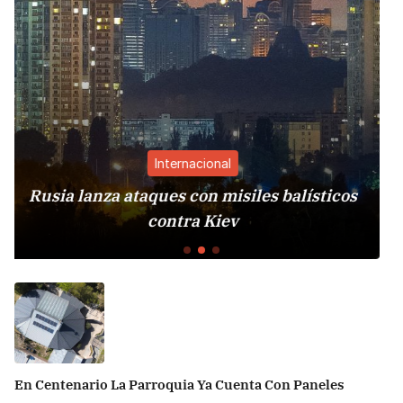
rnacional
Intern
 con misiles balísticos
España impone cont
tra Kiev
Italia por cr
En Centenario La Parroquia Ya Cuenta Con Paneles