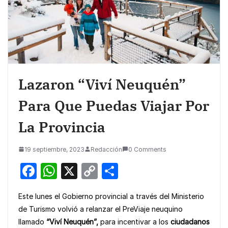
Lazaron “Viví Neuquén”
Para Que Puedas Viajar Por
La Provincia
19 septiembre, 2023
Redacción
0 Comments
F
W
X
C
S
a
h
o
h
Este lunes el Gobierno provincial a través del Ministerio
c
at
p
ar
de Turismo volvió a relanzar el PreViaje neuquino
e
s
y
e
llamado
“Viví Neuquén”,
para incentivar a los
ciudadanos