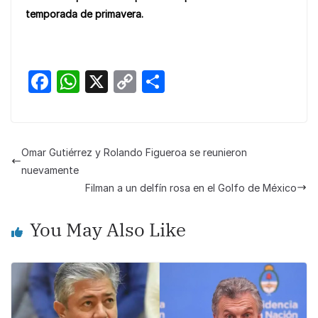
temporada de primavera.
F
W
X
C
S
a
h
o
h
c
at
p
ar
e
s
y
e
Omar Gutiérrez y Rolando Figueroa se reunieron
b
A
Li
nuevamente
o
p
n
Filman a un delfín rosa en el Golfo de México
o
p
k
You May Also Like
k