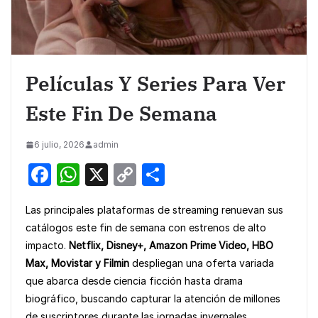
Películas Y Series Para Ver
Este Fin De Semana
6 julio, 2026
admin
F
W
X
C
S
a
h
o
h
Las principales plataformas de streaming renuevan sus
c
at
p
ar
catálogos este fin de semana con estrenos de alto
e
s
y
e
impacto.
Netflix, Disney+, Amazon Prime Video, HBO
b
A
Li
Max, Movistar y Filmin
despliegan una oferta variada
o
p
n
que abarca desde ciencia ficción hasta drama
biográfico, buscando capturar la atención de millones
o
p
k
de suscriptores durante las jornadas invernales.