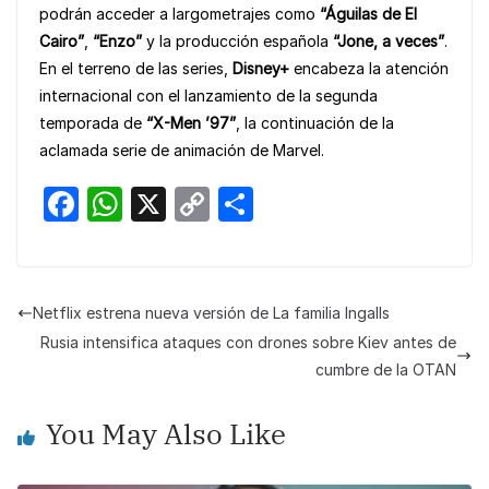
podrán acceder a largometrajes como
“Águilas de El
Cairo”
,
“Enzo”
y la producción española
“Jone, a veces”
.
En el terreno de las series,
Disney+
encabeza la atención
internacional con el lanzamiento de la segunda
temporada de
“X-Men ’97”
, la continuación de la
aclamada serie de animación de Marvel.
F
W
X
C
S
a
h
o
h
c
at
p
ar
e
s
y
e
Netflix estrena nueva versión de La familia Ingalls
b
A
Li
Rusia intensifica ataques con drones sobre Kiev antes de
o
p
n
cumbre de la OTAN
o
p
k
You May Also Like
k