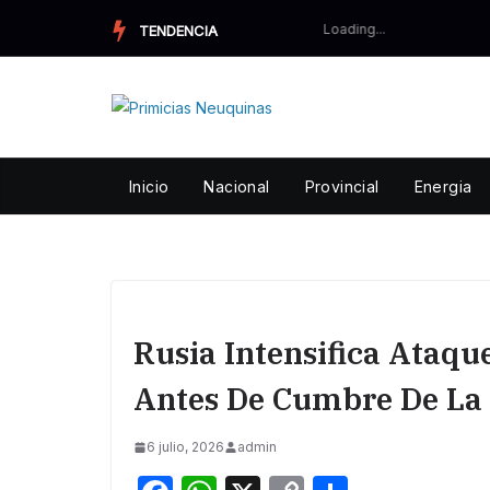
Skip
TENDENCIA
to
content
Inicio
Nacional
Provincial
Energia
Rusia Intensifica Ataqu
Antes De Cumbre De L
6 julio, 2026
admin