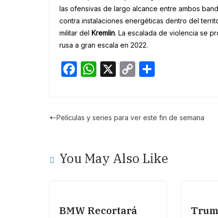
las ofensivas de largo alcance entre ambos band
contra instalaciones energéticas dentro del territ
militar del
Kremlin
. La escalada de violencia se p
rusa a gran escala en 2022.
F
W
X
C
S
a
h
o
h
c
at
p
ar
e
s
y
e
Películas y series para ver este fin de semana
b
A
Li
o
p
n
You May Also Like
o
p
k
k
BMW Recortará
Trum