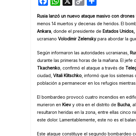
F
W
X
C
S
a
h
o
h
Rusia lanzó un nuevo ataque masivo con drones y
c
at
p
ar
menos 14 muertos y decenas de heridos. El bomb
e
s
y
e
Ankara
, donde el presidente de
Estados Unidos,
b
A
Li
ucraniano
Volodimir Zelensky
para abordar la gue
o
p
n
Según informaron las autoridades ucranianas,
Rus
o
p
k
durante las primeras horas de la mañana. El jefe d
k
Tkachenko
, confirmó el ataque a través de
Tele
ciudad,
Vitali Klitschko
, informó que los sistemas
población a permanecer en los refugios mientras
El bombardeo provocó cuatro incendios en edific
murieron en
Kiev
y otra en el distrito de
Bucha
, 
resultaron heridas en la zona, entre ellas cinco
este dolor. Lamentablemente, este no es el balan
Este ataque constituye el segundo bombardeo c